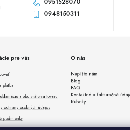
0951528070
!
0948150311
ácie pre vás
O nás
Napíšte nám
povať
Blog
 platba
FAQ
Kontaktné a fakturačné údaj
eklamácie alebo vrátenia tovaru
Rubriky
y ochrany osobných údajov
é podmienky