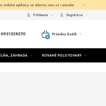
obilnú aplikáciu za výbornú cenu už v ponuke!
Obchodné podmienky
Prihlásenie
Registrácia
0951528070
Prázdny košík
NÁKUPNÝ
KOŠÍK
ELŇA, ZÁHRADA
KOVANÉ POLOTOVARY
HLIN