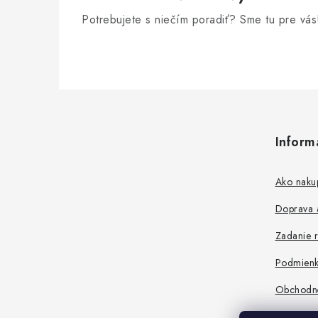
Potrebujete s niečím poradiť? Sme tu pre vás
Z
á
Inform
p
ä
Ako naku
t
Doprava a
i
Zadanie r
e
Podmienk
Obchodn