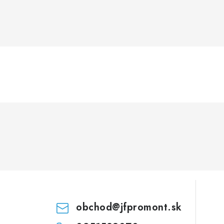
obchod
@
jfpromont.sk