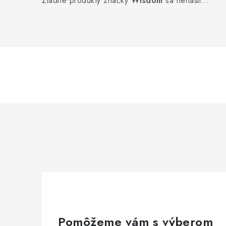
Žiadne produkty značky
Wisdom
sa nenašli...
Pomôžeme vám s výberom