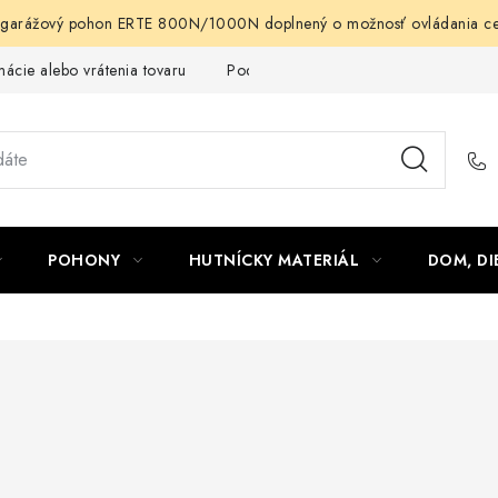
arážový pohon ERTE 800N/1000N doplnený o možnosť ovládania cez m
ácie alebo vrátenia tovaru
Podmienky ochrany osobných údajov
POHONY
HUTNÍCKY MATERIÁL
DOM, DI