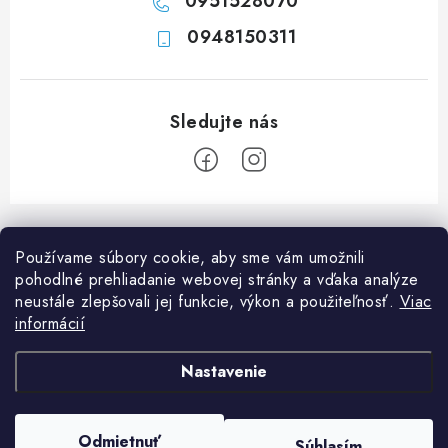
0951528070
0948150311
Z
á
Používame súbory cookie, aby sme vám umožnili
p
pohodlné prehliadanie webovej stránky a vďaka analýze
ä
neustále zlepšovali jej funkcie, výkon a použiteľnosť.
Viac
Informácie pre vás
t
informácií
i
Ako nakupovať
O nás
Nastavenie
e
Doprava a platba
Napíšte nám
Blog
Copyright 2026
Obchod JF PROMONT s.r.o.
. Všetky práva vyhradené.
Upraviť
Zadanie reklamácie alebo vrátenia tovaru
Odmietnuť
FAQ
Súhlasím
nastavenie cookies