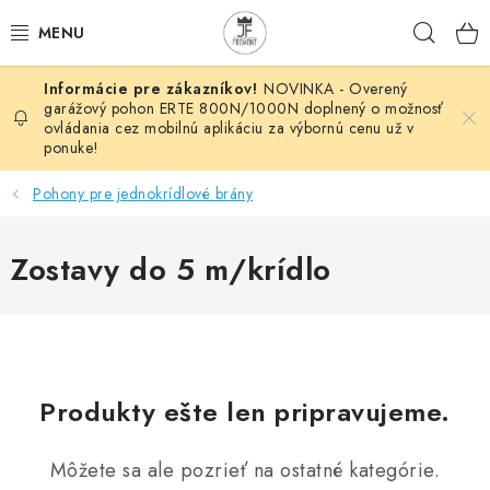
Prejsť
Hľad
na
obsah
NOVINKA - Overený
AUTOMATIZÁCIA
garážový pohon ERTE 800N/1000N doplnený o možnosť
ovládania cez mobilnú aplikáciu za výbornú cenu už v
ponuke!
BRÁNOVÉ SYSTÉMY
Pohony pre jednokrídlové brány
POHONY
Zostavy do 5 m/krídlo
HUTNÍCKY MATERIÁL
DOM, DIELŇA, ZÁHRADA
KOVANÉ POLOTOVARY
Produkty ešte len pripravujeme.
HLINÍKOVÉ POLOTOVARY
Môžete sa ale pozrieť na ostatné kategórie.