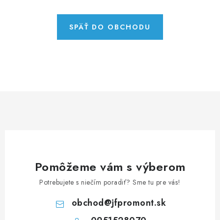
NEREZOVÉ POLOTOVARY
SPOJOVACÍ MATERIÁL
SPÄŤ DO OBCHODU
ZÁBRADLIA A MADLÁ
Ako nakupovať
Doprava a platba
Zadanie reklamácie alebo vrátenia tovaru
Podmienky ochrany osobných údajov
Obchodné podmienky
Pomôžeme vám s výberom
Potrebujete s niečím poradiť? Sme tu pre vás!
obchod
@
jfpromont.sk