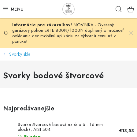
Prejsť
Hľad
na
obsah
NOVINKA - Overený
AUTOMATIZÁCIA
garážový pohon ERTE 800N/1000N doplnený o možnosť
ovládania cez mobilnú aplikáciu za výbornú cenu už v
ponuke!
BRÁNOVÉ SYSTÉMY
Svorky skla
POHONY
Svorky bodové štvorcové
HUTNÍCKY MATERIÁL
DOM, DIELŇA, ZÁHRADA
KOVANÉ POLOTOVARY
Najpredávanejšie
HLINÍKOVÉ POLOTOVARY
Svorka štvorcová bodová na sklo 6 - 16 mm
plochá, AISI 304
€13,53
Skladom