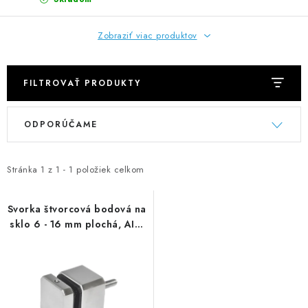
NEREZOVÉ POLOTOVARY
Zobraziť viac produktov
SPOJOVACÍ MATERIÁL
ZÁBRADLIA A MADLÁ
FILTROVAŤ PRODUKTY
V
R
Ako nakupovať
Doprava a platba
ODPORÚČAME
ý
a
Zadanie reklamácie alebo vrátenia tovaru
p
d
Podmienky ochrany osobných údajov
Obchodné podmienky
i
e
Stránka
1
z
1
-
1
položiek celkom
s
n
p
i
Svorka štvorcová bodová na
sklo 6 - 16 mm plochá, AISI
r
e
304
o
p
d
r
u
o
k
d