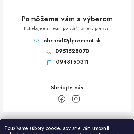
c
i
e
Pomôžeme vám s výberom
p
Potrebujete s niečím poradiť? Sme tu pre vás!
r
v
obchod
@
jfpromont.sk
k
0951528070
y
0948150311
v
ý
p
i
s
u
Z
á
Používame súbory cookie, aby sme vám umožnili
p