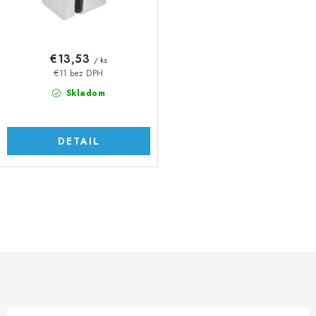
t
u
o
k
v
t
€13,53
/ ks
o
€11 bez DPH
v
Skladom
DETAIL
O
v
l
á
d
a