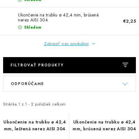
NEREZOVÉ POLOTOVARY
Ukončenie na trubku ø 42,4 mm, brúsená
SPOJOVACÍ MATERIÁL
nerez AISI 304
€2,25
Skladom
ZÁBRADLIA A MADLÁ
Zobraziť viac produktov
Ako nakupovať
Doprava a platba
Zadanie reklamácie alebo vrátenia tovaru
FILTROVAŤ PRODUKTY
Podmienky ochrany osobných údajov
Obchodné podmienky
V
R
ODPORÚČAME
ý
a
p
d
i
e
Stránka
1
z
1
-
2
položiek celkom
s
n
p
i
Ukončenie na trubku ø 42,4
Ukončenie na trubku ø 42,4
mm, leštená nerez AISI 304
mm, brúsená nerez AISI 304
r
e