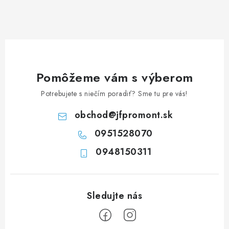
á
d
a
c
i
e
Pomôžeme vám s výberom
p
Potrebujete s niečím poradiť? Sme tu pre vás!
r
v
obchod
@
jfpromont.sk
k
0951528070
y
0948150311
v
ý
p
i
s
u