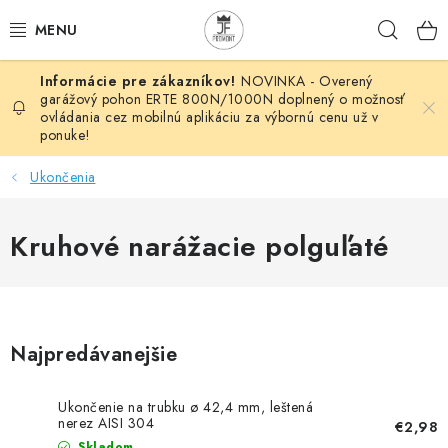
Prejsť
Hľad
na
obsah
NOVINKA - Overený
AUTOMATIZÁCIA
garážový pohon ERTE 800N/1000N doplnený o možnosť
ovládania cez mobilnú aplikáciu za výbornú cenu už v
ponuke!
BRÁNOVÉ SYSTÉMY
Ukončenia
POHONY
Kruhové narážacie polguľaté
HUTNÍCKY MATERIÁL
DOM, DIELŇA, ZÁHRADA
KOVANÉ POLOTOVARY
Najpredávanejšie
HLINÍKOVÉ POLOTOVARY
Ukončenie na trubku ø 42,4 mm, leštená
nerez AISI 304
€2,98
Skladom