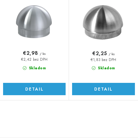
o
p
d
r
u
o
k
d
t
u
o
k
v
t
€2,98
€2,25
/ ks
/ ks
o
€2,42 bez DPH
€1,83 bez DPH
v
Skladom
Skladom
DETAIL
DETAIL
O
v
l