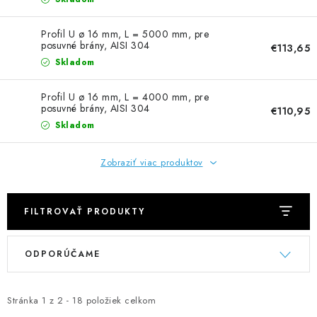
NEREZOVÉ POLOTOVARY
Profil U ø 16 mm, L = 5000 mm, pre
SPOJOVACÍ MATERIÁL
posuvné brány, AISI 304
€113,65
Skladom
ZÁBRADLIA A MADLÁ
Profil U ø 16 mm, L = 4000 mm, pre
posuvné brány, AISI 304
€110,95
Ako nakupovať
Doprava a platba
Skladom
Zadanie reklamácie alebo vrátenia tovaru
Podmienky ochrany osobných údajov
Obchodné podmienky
Zobraziť viac produktov
FILTROVAŤ PRODUKTY
V
R
ODPORÚČAME
ý
a
p
d
i
e
Stránka
1
z
2
-
18
položiek celkom