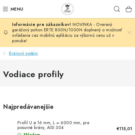
Prejsť
Hľad
na
obsah
NOVINKA - Overený
AUTOMATIZÁCIA
garážový pohon ERTE 800N/1000N doplnený o možnosť
ovládania cez mobilnú aplikáciu za výbornú cenu už v
ponuke!
BRÁNOVÉ SYSTÉMY
Bránový systém
POHONY
Vodiace profily
HUTNÍCKY MATERIÁL
DOM, DIELŇA, ZÁHRADA
KOVANÉ POLOTOVARY
Najpredávanejšie
HLINÍKOVÉ POLOTOVARY
Profil U ø 16 mm, L = 6000 mm, pre
posuvné brány, AISI 304
€115,01
Skladom