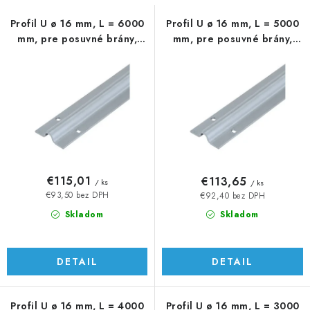
s
n
p
i
Profil U ø 16 mm, L = 6000
Profil U ø 16 mm, L = 5000
mm, pre posuvné brány,
mm, pre posuvné brány,
r
e
AISI 304
AISI 304
o
p
d
r
u
o
k
d
t
u
o
k
v
t
€115,01
€113,65
/ ks
/ ks
o
€93,50 bez DPH
€92,40 bez DPH
v
Skladom
Skladom
DETAIL
DETAIL
Profil U ø 16 mm, L = 4000
Profil U ø 16 mm, L = 3000