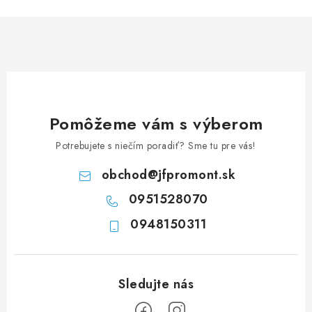
n
i
k
e
o
p
v
r
a
v
n
k
i
y
Pomôžeme vám s výberom
e
v
Potrebujete s niečím poradiť? Sme tu pre vás!
ý
p
obchod
@
jfpromont.sk
i
0951528070
s
u
0948150311