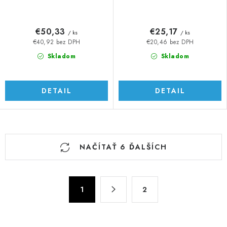
€50,33
€25,17
/ ks
/ ks
€40,92 bez DPH
€20,46 bez DPH
Skladom
Skladom
DETAIL
DETAIL
O
NAČÍTAŤ 6 ĎALŠÍCH
v
l
á
S
d
1
2
t
a
r
c
á