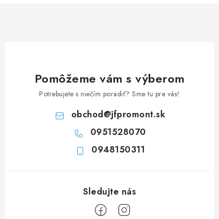
á
d
a
c
i
e
Pomôžeme vám s výberom
p
Potrebujete s niečím poradiť? Sme tu pre vás!
r
v
obchod
@
jfpromont.sk
k
0951528070
y
0948150311
v
ý
p
i
s
u