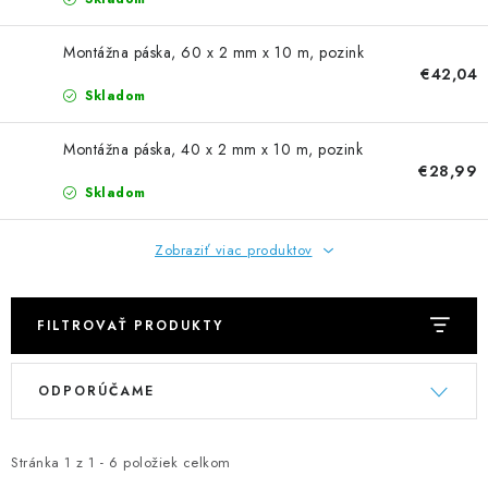
NEREZOVÉ POLOTOVARY
Montážna páska, 60 x 2 mm x 10 m, pozink
SPOJOVACÍ MATERIÁL
€42,04
Skladom
ZÁBRADLIA A MADLÁ
Montážna páska, 40 x 2 mm x 10 m, pozink
€28,99
Ako nakupovať
Doprava a platba
Skladom
Zadanie reklamácie alebo vrátenia tovaru
Podmienky ochrany osobných údajov
Obchodné podmienky
Zobraziť viac produktov
FILTROVAŤ PRODUKTY
V
R
ODPORÚČAME
ý
a
p
d
i
e
Stránka
1
z
1
-
6
položiek celkom