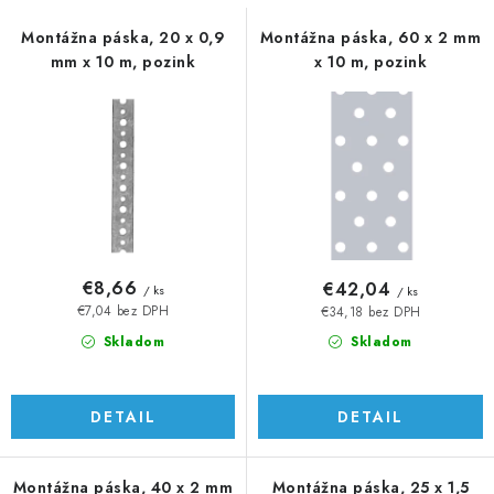
s
n
p
i
Montážna páska, 20 x 0,9
Montážna páska, 60 x 2 mm
mm x 10 m, pozink
x 10 m, pozink
r
e
o
p
d
r
u
o
k
d
t
u
o
k
v
t
€8,66
€42,04
/ ks
/ ks
o
€7,04 bez DPH
€34,18 bez DPH
v
Skladom
Skladom
DETAIL
DETAIL
Montážna páska, 40 x 2 mm
Montážna páska, 25 x 1,5