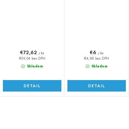
€72,62
€6
/ ks
/ ks
€59,04 bez DPH
€4,88 bez DPH
Skladom
Skladom
DETAIL
DETAIL
O
v
l