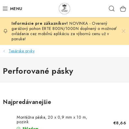
Prejsť
Hľad
na
obsah
NOVINKA - Overený
AUTOMATIZÁCIA
garážový pohon ERTE 800N/1000N doplnený o možnosť
ovládania cez mobilnú aplikáciu za výbornú cenu už v
ponuke!
BRÁNOVÉ SYSTÉMY
Tesárske prvky
POHONY
Perforované pásky
HUTNÍCKY MATERIÁL
DOM, DIELŇA, ZÁHRADA
KOVANÉ POLOTOVARY
Najpredávanejšie
HLINÍKOVÉ POLOTOVARY
Montážna páska, 20 x 0,9 mm x 10 m,
pozink
€8,66
Skladom