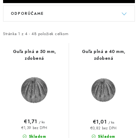
V
R
ODPORÚČAME
ý
a
p
d
i
e
Stránka
1
z
4
-
48
položiek celkom
s
n
p
i
Guľa plná ø 50 mm,
Guľa plná ø 40 mm,
zdobená
zdobená
r
e
o
p
d
r
u
o
k
d
t
u
o
k
v
t
€1,71
€1,01
/ ks
/ ks
o
€1,39 bez DPH
€0,82 bez DPH
Skladom
Skladom