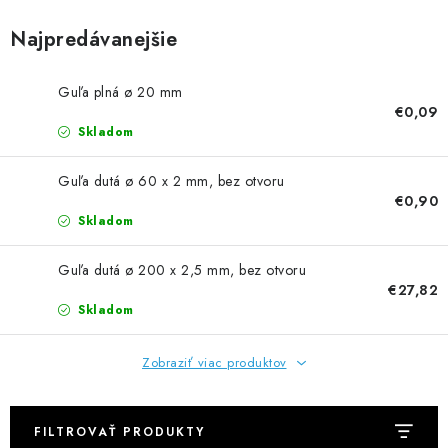
NEREZOVÉ POLOTOVARY
Najpredávanejšie
SPOJOVACÍ MATERIÁL
Guľa plná ø 20 mm
ZÁBRADLIA A MADLÁ
€0,09
Skladom
Ako nakupovať
Doprava a platba
Guľa dutá ø 60 x 2 mm, bez otvoru
Zadanie reklamácie alebo vrátenia tovaru
€0,90
Skladom
Podmienky ochrany osobných údajov
Obchodné podmienky
Guľa dutá ø 200 x 2,5 mm, bez otvoru
€27,82
Skladom
Zobraziť viac produktov
FILTROVAŤ PRODUKTY