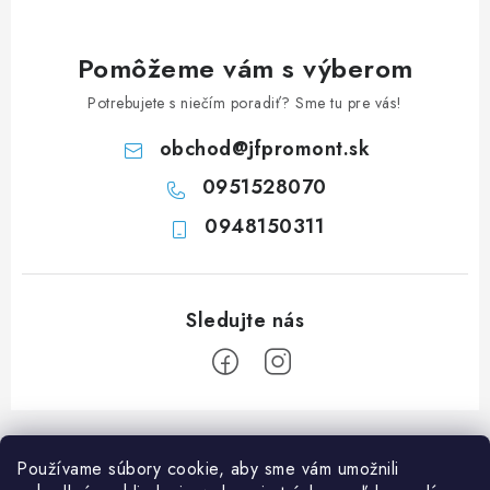
c
i
e
Pomôžeme vám s výberom
p
Potrebujete s niečím poradiť? Sme tu pre vás!
r
v
obchod
@
jfpromont.sk
k
0951528070
y
0948150311
v
ý
p
i
s
u
Z
á
Používame súbory cookie, aby sme vám umožnili
p