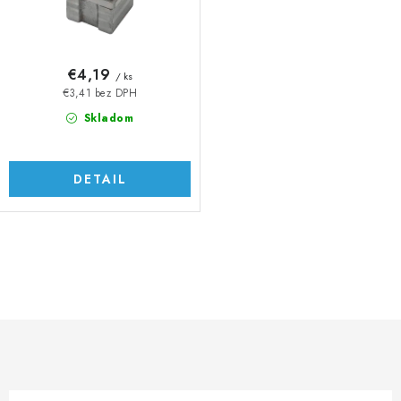
t
u
o
k
v
t
€4,19
/ ks
o
€3,41 bez DPH
v
Skladom
DETAIL
O
v
l
á
d
a