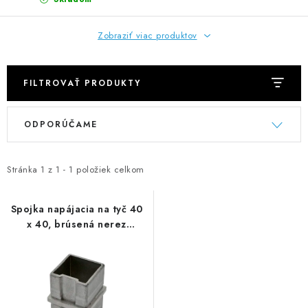
NEREZOVÉ POLOTOVARY
Zobraziť viac produktov
SPOJOVACÍ MATERIÁL
ZÁBRADLIA A MADLÁ
FILTROVAŤ PRODUKTY
V
R
Ako nakupovať
Doprava a platba
ODPORÚČAME
ý
a
Zadanie reklamácie alebo vrátenia tovaru
p
d
Podmienky ochrany osobných údajov
Obchodné podmienky
i
e
Stránka
1
z
1
-
1
položiek celkom
s
n
p
i
Spojka napájacia na tyč 40
x 40, brúsená nerez
r
e
AISI304
o
p
d
r
u
o
k
d