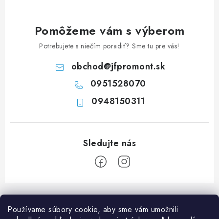
c
i
e
Pomôžeme vám s výberom
p
Potrebujete s niečím poradiť? Sme tu pre vás!
r
v
obchod
@
jfpromont.sk
k
0951528070
y
0948150311
v
ý
p
i
s
u
Z
á
Používame súbory cookie, aby sme vám umožnili
p