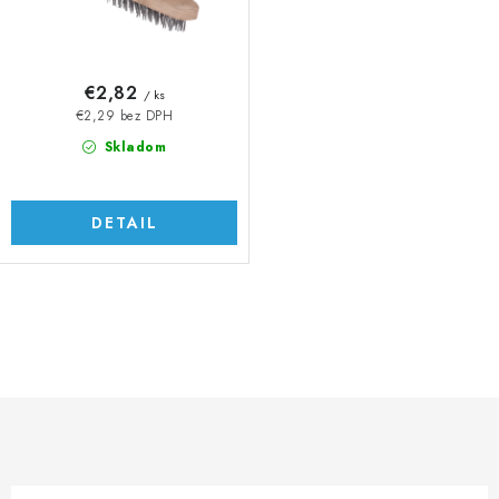
t
u
o
k
v
t
€2,82
/ ks
o
€2,29 bez DPH
v
Skladom
DETAIL
O
v
l
á
d
a