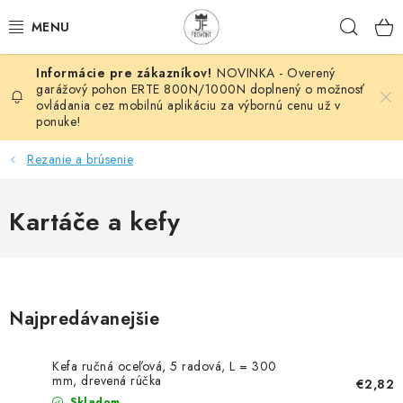
Prejsť
Hľad
na
obsah
NOVINKA - Overený
AUTOMATIZÁCIA
garážový pohon ERTE 800N/1000N doplnený o možnosť
ovládania cez mobilnú aplikáciu za výbornú cenu už v
ponuke!
BRÁNOVÉ SYSTÉMY
Rezanie a brúsenie
POHONY
Kartáče a kefy
HUTNÍCKY MATERIÁL
DOM, DIELŇA, ZÁHRADA
KOVANÉ POLOTOVARY
Najpredávanejšie
HLINÍKOVÉ POLOTOVARY
Kefa ručná oceľová, 5 radová, L = 300
mm, drevená rúčka
€2,82
Skladom