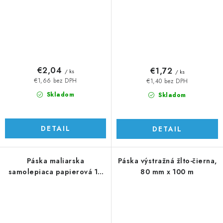
€2,04
€1,72
/ ks
/ ks
€1,66 bez DPH
€1,40 bez DPH
Skladom
Skladom
DETAIL
DETAIL
Páska maliarska
Páska výstražná žlto-čierna,
samolepiaca papierová 19
80 mm x 100 m
mm x 50 m