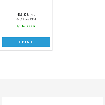
€5,08
/ ks
€4,13 bez DPH
Skladom
DETAIL
O
v
l
á
d
a
c