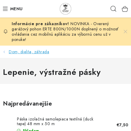
Prejsť
Hľad
na
obsah
NOVINKA - Overený
AUTOMATIZÁCIA
garážový pohon ERTE 800N/1000N doplnený o možnosť
ovládania cez mobilnú aplikáciu za výbornú cenu už v
ponuke!
BRÁNOVÉ SYSTÉMY
Dom, dielňa, záhrada
POHONY
Lepenie, výstražné pásky
HUTNÍCKY MATERIÁL
DOM, DIELŇA, ZÁHRADA
KOVANÉ POLOTOVARY
Najpredávanejšie
HLINÍKOVÉ POLOTOVARY
Páska izolačná samolepiaca textilná (duck
tape) 48 mm x 50 m
€7,50
Skladom