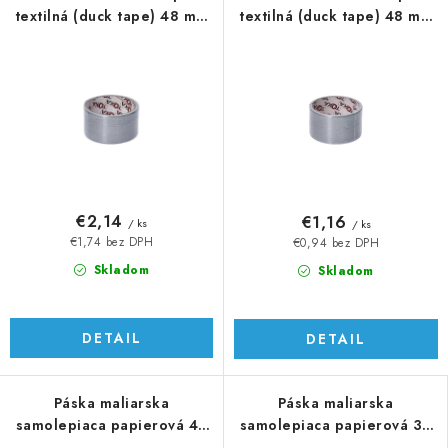
textilná (duck tape) 48 mm
textilná (duck tape) 48 mm
x 10 m
x 5 m
€2,14
€1,16
/ ks
/ ks
€1,74 bez DPH
€0,94 bez DPH
Skladom
Skladom
DETAIL
DETAIL
Páska maliarska
Páska maliarska
samolepiaca papierová 48
samolepiaca papierová 38
mm x 50 m
mm x 50 m