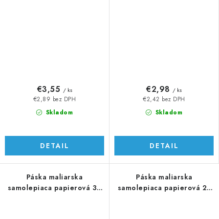
€3,55
€2,98
/ ks
/ ks
€2,89 bez DPH
€2,42 bez DPH
Skladom
Skladom
DETAIL
DETAIL
Páska maliarska
Páska maliarska
samolepiaca papierová 30
samolepiaca papierová 25
mm x 50 m
mm x 50 m