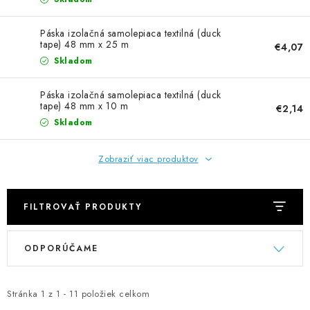
NEREZOVÉ POLOTOVARY
Páska izolačná samolepiaca textilná (duck
SPOJOVACÍ MATERIÁL
tape) 48 mm x 25 m
€4,07
Skladom
ZÁBRADLIA A MADLÁ
Páska izolačná samolepiaca textilná (duck
tape) 48 mm x 10 m
€2,14
Ako nakupovať
Doprava a platba
Skladom
Zadanie reklamácie alebo vrátenia tovaru
Podmienky ochrany osobných údajov
Obchodné podmienky
Zobraziť viac produktov
FILTROVAŤ PRODUKTY
V
R
ODPORÚČAME
ý
a
p
d
i
e
Stránka
1
z
1
-
11
položiek celkom