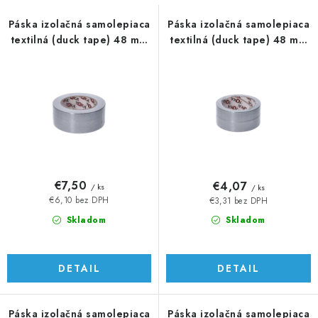
s
n
p
i
Páska izolačná samolepiaca
Páska izolačná samolepiaca
textilná (duck tape) 48 mm
textilná (duck tape) 48 mm
r
e
x 50 m
x 25 m
o
p
d
r
u
o
k
d
t
u
o
k
v
t
€7,50
€4,07
/ ks
/ ks
o
€6,10 bez DPH
€3,31 bez DPH
v
Skladom
Skladom
DETAIL
DETAIL
Páska izolačná samolepiaca
Páska izolačná samolepiaca