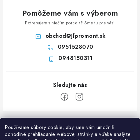
i
e
Pomôžeme vám s výberom
p
Potrebujete s niečím poradiť? Sme tu pre vás!
r
v
obchod
@
jfpromont.sk
k
0951528070
y
0948150311
v
ý
p
i
s
u
Z
á
Používame súbory cookie, aby sme vám umožnili
p
pohodlné prehliadanie webovej stránky a vďaka analýze