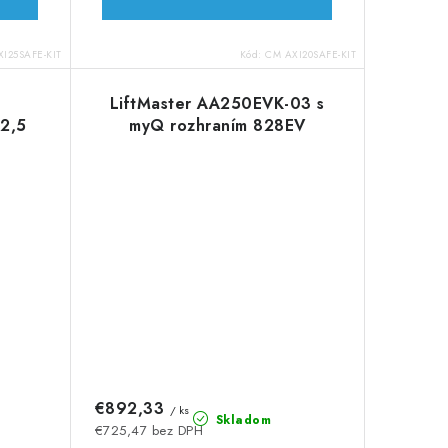
I25SAFE-KIT
Kód:
CM AXI20SAFE-KIT
e
LiftMaster AA250EVK-03 s
 2,5
myQ rozhraním 828EV
€892,33
/ ks
Skladom
€725,47 bez DPH