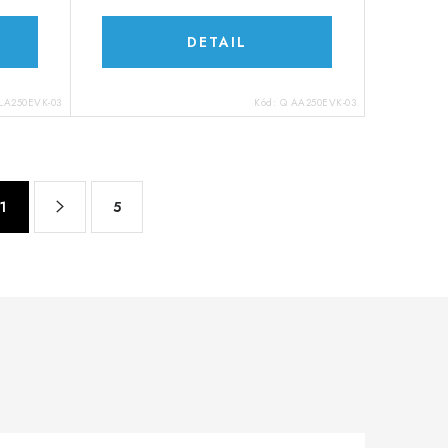
DETAIL
LA250EVK-03
Kód:
Q AA250EVK-03
1
5