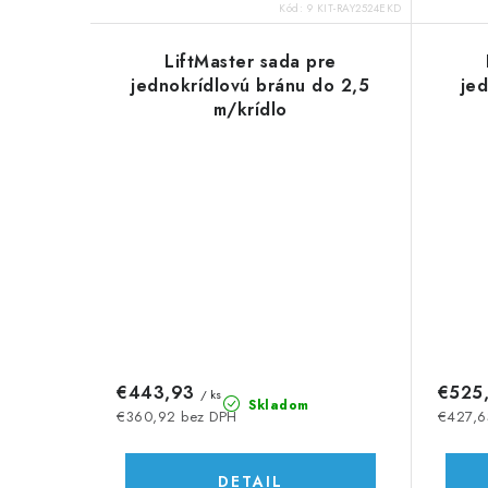
o
o
Kód:
9 KIT-RAY2524EKD
v
v
LiftMaster sada pre
jednokrídlovú bránu do 2,5
je
m/krídlo
€443,93
€525
/ ks
Skladom
€360,92 bez DPH
€427,6
DETAIL