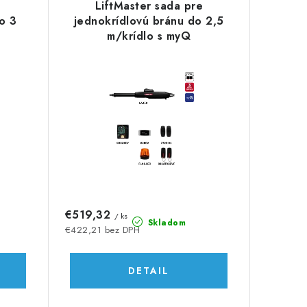
e
LiftMaster sada pre
o 3
jednokrídlovú bránu do 2,5
m/krídlo s myQ
€519,32
/ ks
Skladom
€422,21 bez DPH
DETAIL