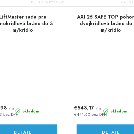
Kód:
9 KIT-RAY2324KSD
Kód:
Q L
LiftMaster sada pre
AXI 25 SAFE TOP pohon
dnokrídlovú bránu do 3
dvojkrídlovú bránu do
m/krídlo
m/krídlo
,98
€543,17
/ ks
/ ks
Skladom
Skladom
3 bez DPH
€441,60 bez DPH
DETAIL
DETAIL