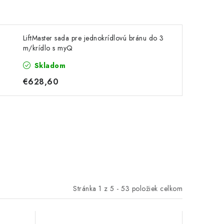
LiftMaster sada pre jednokrídlovú bránu do 3
m/krídlo s myQ
Skladom
€628,60
Stránka
1
z
5
-
53
položiek celkom