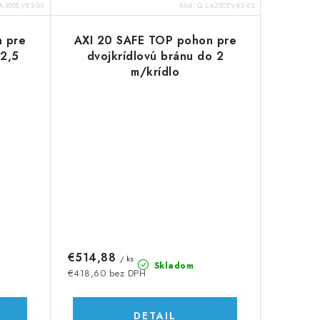
A300EVKS-03
Kód:
Q LA250EVKS-03
 pre
AXI 20 SAFE TOP pohon pre
 2,5
dvojkrídlovú bránu do 2
m/krídlo
€514,88
/ ks
Skladom
€418,60 bez DPH
DETAIL