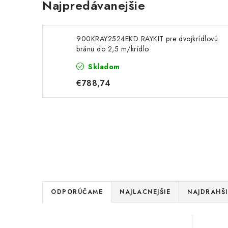
Najpredávanejšie
900KRAY2524EKD RAYKIT pre dvojkrídlovú
bránu do 2,5 m/krídlo
Skladom
€788,74
R
ODPORÚČAME
NAJLACNEJŠIE
NAJDRAHŠI
a
V