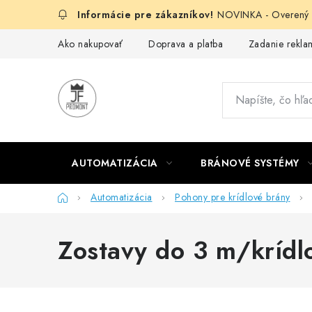
Prejsť
NOVINKA - Overený g
na
obsah
Ako nakupovať
Doprava a platba
Zadanie reklam
AUTOMATIZÁCIA
BRÁNOVÉ SYSTÉMY
Domov
Automatizácia
Pohony pre krídlové brány
Zostavy do 3 m/krídl