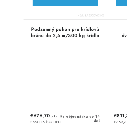
Kód:
LA250EVKS-03
Podzemný pohon pre krídlovú
bránu do 2,5 m/300 kg krídlo
dv
€676,70
€811
/ ks
Na objednávku do 14
dní
€550,16 bez DPH
€659,6