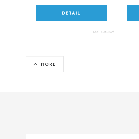
DETAIL
Kód:
SUB324M
O
HORE
v
l
á
d
a
c
i