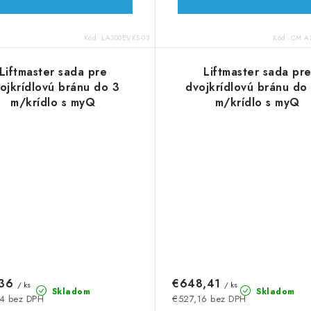
Kód:
LA300EVKS-03
Kód:
CM AX
Liftmaster sada pre
Liftmaster sada pr
ojkrídlovú bránu do 3
dvojkrídlovú bránu do
m/krídlo s myQ
m/krídlo s myQ
,36
€648,41
/ ks
/ ks
Skladom
Skladom
4 bez DPH
€527,16 bez DPH