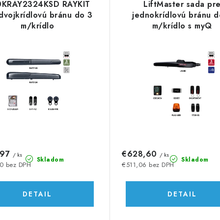
KRAY2324KSD RAYKIT
LiftMaster sada pr
dvojkrídlovú bránu do 3
jednokrídlovú bránu d
m/krídlo
m/krídlo s myQ
,97
€628,60
/ ks
/ ks
Skladom
Skladom
0 bez DPH
€511,06 bez DPH
DETAIL
DETAIL