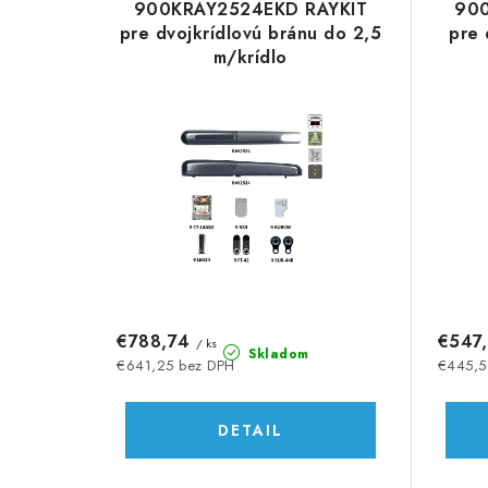
d
900KRAY2524EKD RAYKIT
900
ý
e
pre dvojkrídlovú bránu do 2,5
pre 
m/krídlo
p
n
i
i
s
e
p
p
r
r
o
o
d
d
€788,74
€547
/ ks
u
Skladom
u
€641,25 bez DPH
€445,5
k
k
DETAIL
t
t