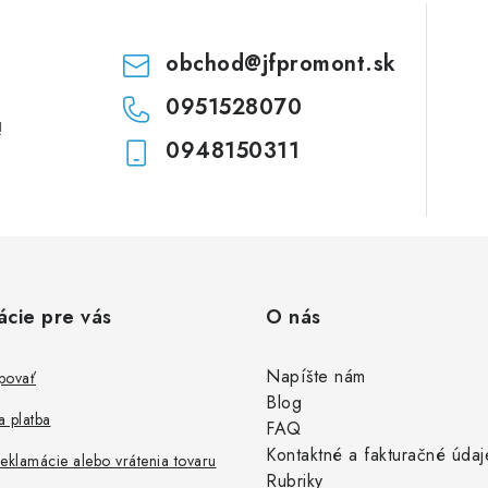
i
e
obchod
@
jfpromont.sk
0951528070
!
0948150311
ácie pre vás
O nás
Napíšte nám
povať
Blog
 platba
FAQ
Kontaktné a fakturačné údaj
eklamácie alebo vrátenia tovaru
Rubriky