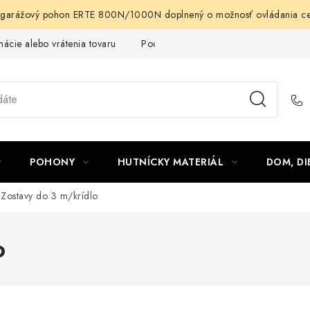
arážový pohon ERTE 800N/1000N doplnený o možnosť ovládania cez m
ácie alebo vrátenia tovaru
Podmienky ochrany osobných údajov
POHONY
HUTNÍCKY MATERIÁL
DOM, DI
Zostavy do 3 m/krídlo
o