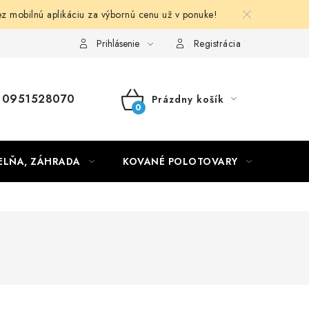
obilnú aplikáciu za výbornú cenu už v ponuke!
Obchodné podmienky
Prihlásenie
Registrácia
0951528070
Prázdny košík
NÁKUPNÝ
KOŠÍK
ELŇA, ZÁHRADA
KOVANÉ POLOTOVARY
HLIN