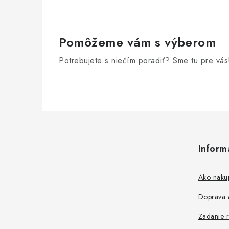
e
p
r
Pomôžeme vám s výberom
v
Potrebujete s niečím poradiť? Sme tu pre vás
k
y
v
Z
ý
á
p
Inform
p
i
s
ä
Ako naku
u
t
Doprava a
i
Zadanie r