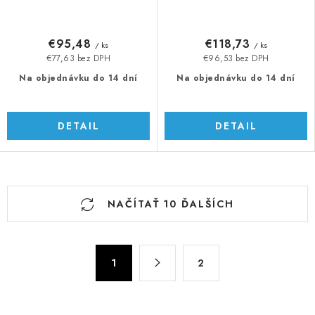
€95,48
€118,73
/ ks
/ ks
€77,63 bez DPH
€96,53 bez DPH
Na objednávku do 14 dní
Na objednávku do 14 dní
DETAIL
DETAIL
O
NAČÍTAŤ 10 ĎALŠÍCH
v
l
á
S
d
1
2
t
a
r
c
á