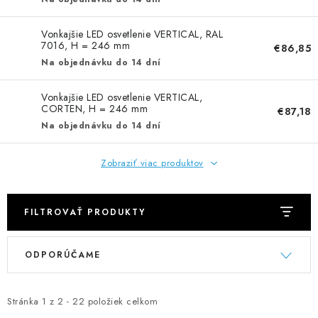
NEREZOVÉ POLOTOVARY
Vonkajšie LED osvetlenie VERTICAL, RAL
SPOJOVACÍ MATERIÁL
7016, H = 246 mm
€86,85
Na objednávku do 14 dní
ZÁBRADLIA A MADLÁ
Vonkajšie LED osvetlenie VERTICAL,
CORTEN, H = 246 mm
€87,18
Ako nakupovať
Doprava a platba
Na objednávku do 14 dní
Zadanie reklamácie alebo vrátenia tovaru
Podmienky ochrany osobných údajov
Obchodné podmienky
Zobraziť viac produktov
FILTROVAŤ PRODUKTY
V
R
ODPORÚČAME
ý
a
p
d
i
e
Stránka
1
z
2
-
22
položiek celkom