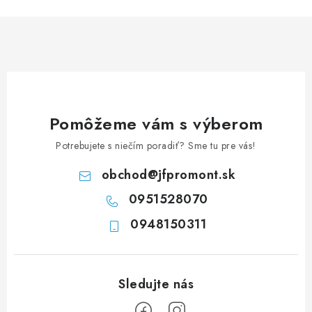
n
i
k
e
o
p
v
r
a
v
n
k
i
y
Pomôžeme vám s výberom
e
v
Potrebujete s niečím poradiť? Sme tu pre vás!
ý
p
obchod
@
jfpromont.sk
i
0951528070
s
u
0948150311