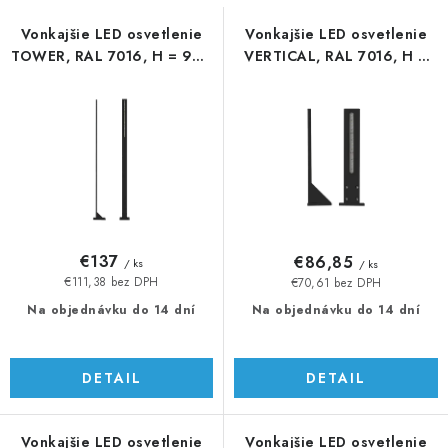
s
n
p
i
Vonkajšie LED osvetlenie
Vonkajšie LED osvetlenie
TOWER, RAL 7016, H = 986
VERTICAL, RAL 7016, H =
r
e
mm
246 mm
o
p
d
r
u
o
k
d
t
u
o
k
v
t
€137
€86,85
/ ks
/ ks
o
€111,38 bez DPH
€70,61 bez DPH
v
Na objednávku do 14 dní
Na objednávku do 14 dní
DETAIL
DETAIL
Vonkajšie LED osvetlenie
Vonkajšie LED osvetlenie