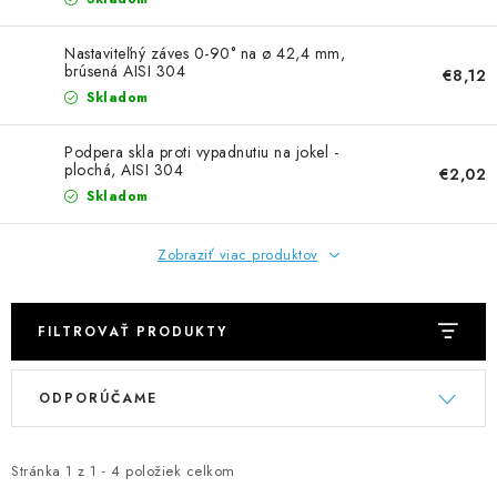
NEREZOVÉ POLOTOVARY
Nastaviteľný záves 0-90° na ø 42,4 mm,
SPOJOVACÍ MATERIÁL
brúsená AISI 304
€8,12
Skladom
ZÁBRADLIA A MADLÁ
Podpera skla proti vypadnutiu na jokel -
plochá, AISI 304
€2,02
Ako nakupovať
Doprava a platba
Skladom
Zadanie reklamácie alebo vrátenia tovaru
Podmienky ochrany osobných údajov
Obchodné podmienky
Zobraziť viac produktov
FILTROVAŤ PRODUKTY
V
R
ODPORÚČAME
ý
a
p
d
i
e
Stránka
1
z
1
-
4
položiek celkom