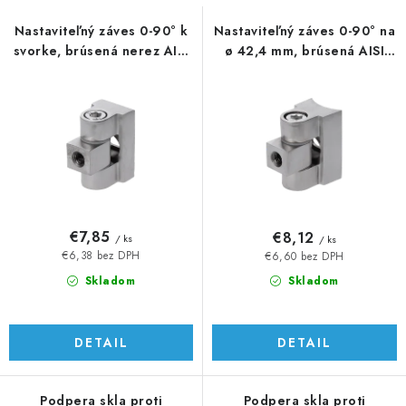
s
n
p
i
Nastaviteľný záves 0-90° k
Nastaviteľný záves 0-90° na
svorke, brúsená nerez AISI
ø 42,4 mm, brúsená AISI
r
e
304
304
o
p
d
r
u
o
k
d
t
u
o
k
v
t
€7,85
€8,12
/ ks
/ ks
o
€6,38 bez DPH
€6,60 bez DPH
v
Skladom
Skladom
DETAIL
DETAIL
Podpera skla proti
Podpera skla proti