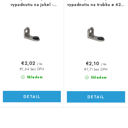
vypadnutiu na jokel -
vypadnutiu na trubku ø 42,4
plochá, AISI 304
mm, AISI 304
€2,02
€2,10
/ ks
/ ks
€1,64 bez DPH
€1,71 bez DPH
Skladom
Skladom
DETAIL
DETAIL
O