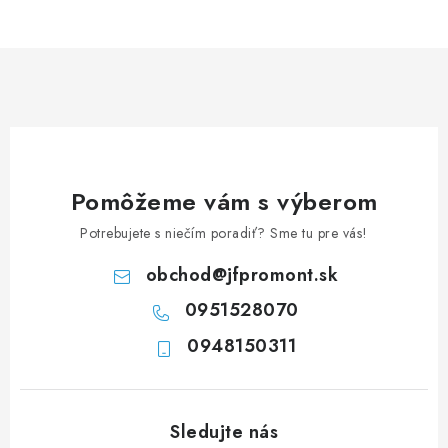
v
l
á
d
a
c
i
e
Pomôžeme vám s výberom
p
Potrebujete s niečím poradiť? Sme tu pre vás!
r
v
obchod
@
jfpromont.sk
k
0951528070
y
0948150311
v
ý
p
i