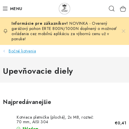
Prejsť
Hľad
na
obsah
NOVINKA - Overený
AUTOMATIZÁCIA
garážový pohon ERTE 800N/1000N doplnený o možnosť
ovládania cez mobilnú aplikáciu za výbornú cenu už v
ponuke!
BRÁNOVÉ SYSTÉMY
Bočné kotvenia
POHONY
Upevňovacie diely
HUTNÍCKY MATERIÁL
DOM, DIELŇA, ZÁHRADA
KOVANÉ POLOTOVARY
Najpredávanejšie
HLINÍKOVÉ POLOTOVARY
Kotviaca platnička (plochá), 2x M8, rozteč:
70 mm, AISI 304
€0,41
Skladom