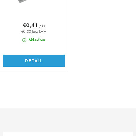
t
u
o
k
v
t
€0,41
/ ks
o
€0,33 bez DPH
v
Skladom
DETAIL
O
v
l
á
d
a