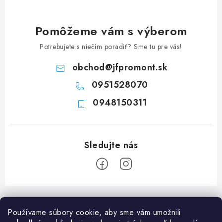
c
i
e
Pomôžeme vám s výberom
p
Potrebujete s niečím poradiť? Sme tu pre vás!
r
v
obchod
@
jfpromont.sk
k
0951528070
y
0948150311
v
ý
p
i
s
u
Z
á
Používame súbory cookie, aby sme vám umožnili
p