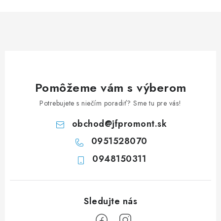
n
i
k
e
o
p
v
r
a
v
n
k
i
y
Pomôžeme vám s výberom
e
v
Potrebujete s niečím poradiť? Sme tu pre vás!
ý
p
obchod
@
jfpromont.sk
i
0951528070
s
u
0948150311