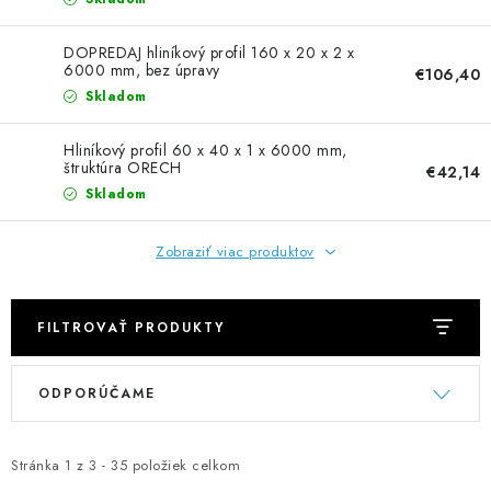
NEREZOVÉ POLOTOVARY
DOPREDAJ hliníkový profil 160 x 20 x 2 x
SPOJOVACÍ MATERIÁL
6000 mm, bez úpravy
€106,40
Skladom
ZÁBRADLIA A MADLÁ
Hliníkový profil 60 x 40 x 1 x 6000 mm,
štruktúra ORECH
€42,14
Ako nakupovať
Doprava a platba
Skladom
Zadanie reklamácie alebo vrátenia tovaru
Podmienky ochrany osobných údajov
Obchodné podmienky
Zobraziť viac produktov
FILTROVAŤ PRODUKTY
V
R
ODPORÚČAME
ý
a
p
d
i
e
Stránka
1
z
3
-
35
položiek celkom