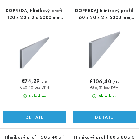
s
n
p
i
DOPREDAJ hliníkový profil
DOPREDAJ hliníkový profil
120 x 20 x 2 x 6000 mm,
160 x 20 x 2 x 6000 mm,
r
e
bez úpravy
bez úpravy
o
p
d
r
u
o
k
d
t
u
o
k
v
t
€74,29
€106,40
/ ks
/ ks
o
€60,40 bez DPH
€86,50 bez DPH
v
Skladom
Skladom
DETAIL
DETAIL
Hliníkový profil 60 x 40 x 1
Hliníkový profil 80 x 80 x 3