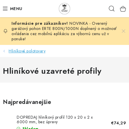
Prejsť
Hľad
na
obsah
NOVINKA - Overený
AUTOMATIZÁCIA
garážový pohon ERTE 800N/1000N doplnený o možnosť
ovládania cez mobilnú aplikáciu za výbornú cenu už v
ponuke!
BRÁNOVÉ SYSTÉMY
Hliníkové polotovary
POHONY
Hliníkové uzavreté profily
HUTNÍCKY MATERIÁL
DOM, DIELŇA, ZÁHRADA
KOVANÉ POLOTOVARY
Najpredávanejšie
HLINÍKOVÉ POLOTOVARY
DOPREDAJ hliníkový profil 120 x 20 x 2 x
6000 mm, bez úpravy
€74,29
Skladom