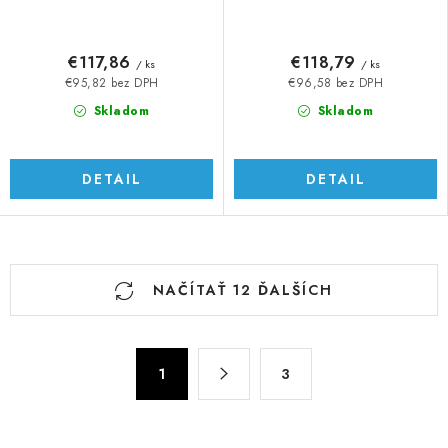
€117,86
€118,79
/ ks
/ ks
€95,82 bez DPH
€96,58 bez DPH
Skladom
Skladom
DETAIL
DETAIL
O
NAČÍTAŤ 12 ĎALŠÍCH
v
l
á
S
d
1
3
t
a
r
c
á