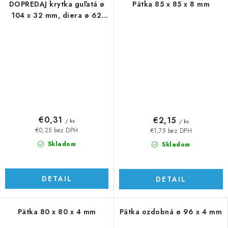
DOPREDAJ krytka guľatá ø
Pätka 85 x 85 x 8 mm
104 x 32 mm, diera ø 62
mm, výlisok
€0,31
€2,15
/ ks
/ ks
€0,25 bez DPH
€1,75 bez DPH
Skladom
Skladom
DETAIL
DETAIL
Pätka 80 x 80 x 4 mm
Pätka ozdobná ø 96 x 4 mm