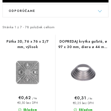
V
R
ODPORÚČAME
ý
a
p
d
i
e
Stránka
1
z
7
-
78
položiek celkom
s
n
p
i
Pätka 3D, 76 x 76 x 2/7
DOPREDAJ krytka guľatá, ø
mm, výlisok
97 x 30 mm, diera ø 44 mm,
r
e
výlisok
o
p
d
r
u
o
k
d
t
u
o
k
v
t
€0,62
€0,31
/ ks
/ ks
o
€0,50 bez DPH
€0,25 bez DPH
Skladom
Skladom