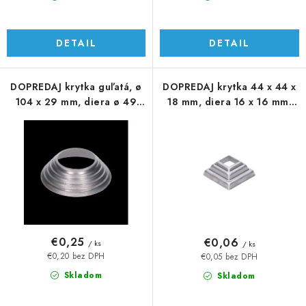
v
DETAIL
DETAIL
DOPREDAJ krytka guľatá, ø
DOPREDAJ krytka 44 x 44 x
104 x 29 mm, diera ø 49
18 mm, diera 16 x 16 mm,
mm
výlisok
€0,25
€0,06
/ ks
/ ks
€0,20 bez DPH
€0,05 bez DPH
Skladom
Skladom