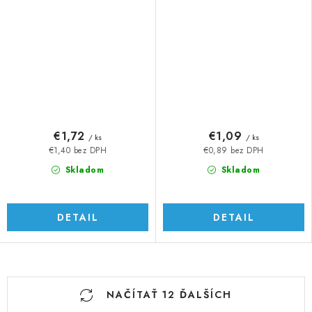
€1,72
€1,09
/ ks
/ ks
€1,40 bez DPH
€0,89 bez DPH
Skladom
Skladom
DETAIL
DETAIL
O
NAČÍTAŤ 12 ĎALŠÍCH
v