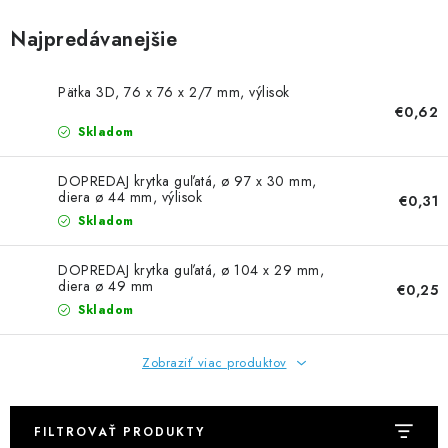
NEREZOVÉ POLOTOVARY
Najpredávanejšie
SPOJOVACÍ MATERIÁL
Pätka 3D, 76 x 76 x 2/7 mm, výlisok
ZÁBRADLIA A MADLÁ
€0,62
Skladom
Ako nakupovať
Doprava a platba
DOPREDAJ krytka guľatá, ø 97 x 30 mm,
Zadanie reklamácie alebo vrátenia tovaru
diera ø 44 mm, výlisok
€0,31
Skladom
Podmienky ochrany osobných údajov
Obchodné podmienky
DOPREDAJ krytka guľatá, ø 104 x 29 mm,
diera ø 49 mm
€0,25
Skladom
Zobraziť viac produktov
FILTROVAŤ PRODUKTY