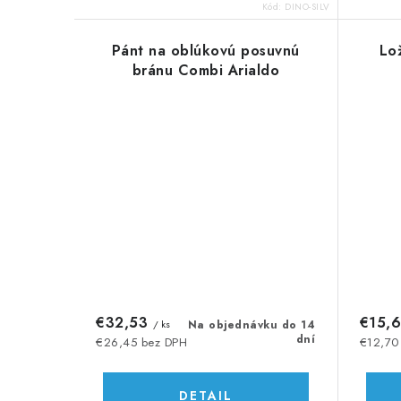
o
o
Kód:
DINO-SILV
v
v
Pánt na oblúkovú posuvnú
Lo
bránu Combi Arialdo
€32,53
€15,
/ ks
Na objednávku do 14
dní
€26,45 bez DPH
€12,70
DETAIL