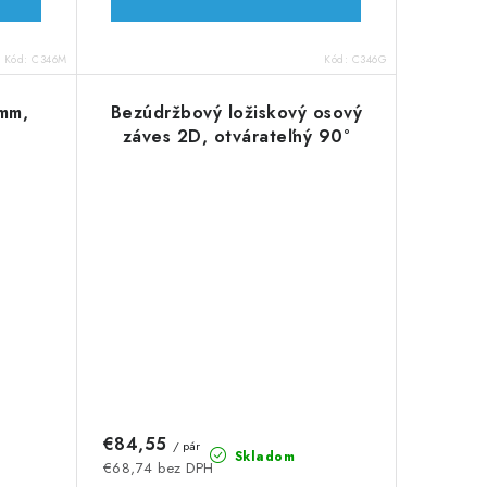
Kód:
C346M
Kód:
C346G
 mm,
Bezúdržbový ložiskový osový
záves 2D, otvárateľný 90°
€84,55
/ pár
Skladom
€68,74 bez DPH