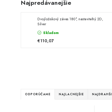
Najpredávanejšie
Dvojložiskový záves 180°, nastaviteľný 2D,
Silver
Skladom
€110,07
R
ODPORÚČAME
NAJLACNEJŠIE
NAJDRAHŠI
a
V