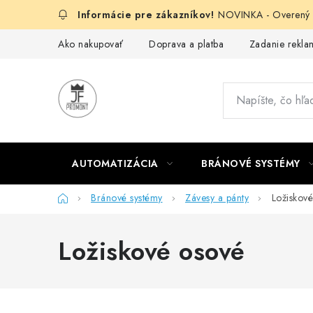
Prejsť
NOVINKA - Overený g
na
obsah
Ako nakupovať
Doprava a platba
Zadanie reklam
AUTOMATIZÁCIA
BRÁNOVÉ SYSTÉMY
Domov
Bránové systémy
Závesy a pánty
Ložiskov
Ložiskové osové