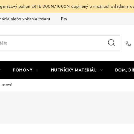
arážový pohon ERTE 800N/1000N doplnený o možnosť ovládania cez m
ácie alebo vrátenia tovaru
Podmienky ochrany osobných údajov
POHONY
HUTNÍCKY MATERIÁL
DOM, DI
é osové