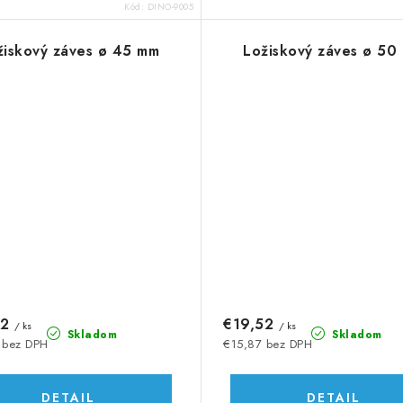
Kód:
DINO-9005
žiskový záves ø 45 mm
Ložiskový záves ø 50
62
€19,52
/ ks
/ ks
Skladom
Skladom
 bez DPH
€15,87 bez DPH
DETAIL
DETAIL