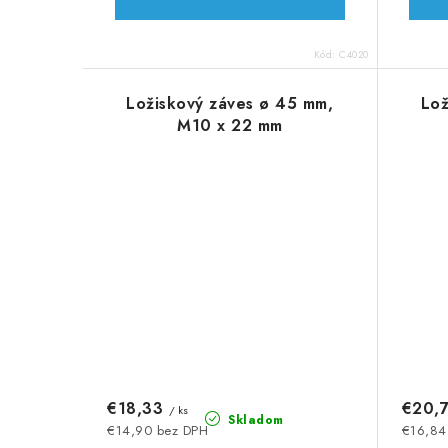
Kód:
C4020
Ložiskový záves ø 45 mm,
Lož
M10 x 22 mm
€18,33
€20,
/ ks
Skladom
€14,90 bez DPH
€16,84