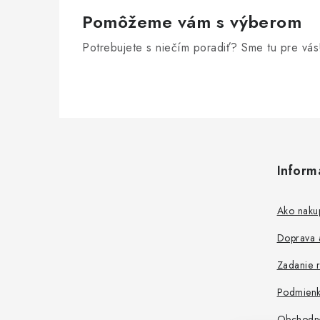
e
Pomôžeme vám s výberom
p
Potrebujete s niečím poradiť? Sme tu pre vás
r
v
k
y
Z
v
á
ý
Inform
p
p
ä
Ako naku
i
t
s
Doprava a
i
u
Zadanie r
e
Podmienk
Obchodn