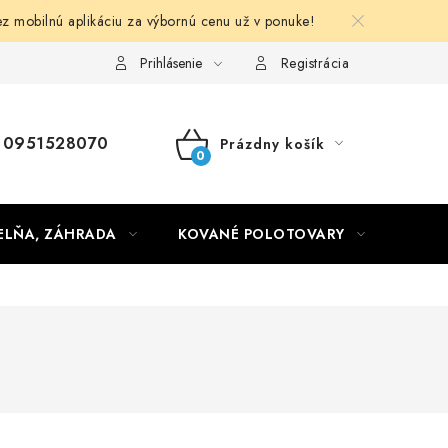
obilnú aplikáciu za výbornú cenu už v ponuke!
Obchodné podmienky
Prihlásenie
Registrácia
0951528070
Prázdny košík
NÁKUPNÝ
KOŠÍK
ELŇA, ZÁHRADA
KOVANÉ POLOTOVARY
HLIN