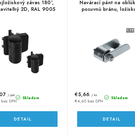
jložiskový záves 180°,
Navárací pánt na oblú
taviteľný 2D, RAL 9005
posuvnú bránu, ložisk
,07
€5,66
/ pár
/ ks
Skladom
Skladom
 bez DPH
€4,60 bez DPH
DETAIL
DETAIL