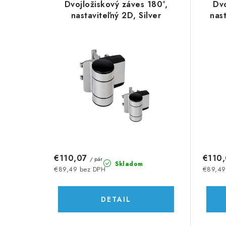
d
Dvojložiskový záves 180°,
Dvo
ý
e
nastaviteľný 2D, Silver
nas
p
n
i
i
s
e
p
p
r
r
o
o
d
d
€110,07
€110
/ pár
u
Skladom
u
€89,49 bez DPH
€89,49
k
k
DETAIL
t
t