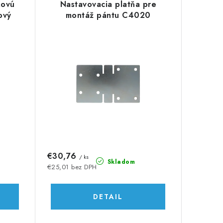
kovú
Nastavovacia platňa pre
ový
montáž pántu C4020
€30,76
/ ks
Skladom
€25,01 bez DPH
DETAIL