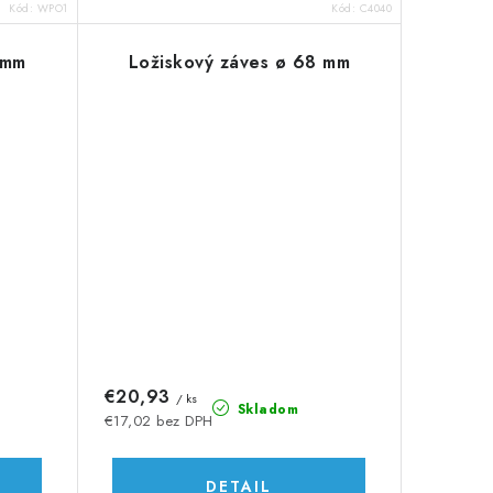
Kód:
WPO1
Kód:
C4040
 mm
Ložiskový záves ø 68 mm
€20,93
/ ks
Skladom
€17,02 bez DPH
DETAIL