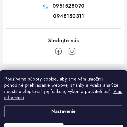
0951528070
0948150311
Z
á
Používame súbory cookie, aby sme vám umožnili
p
pohodlné prehliadanie webovej stránky a vďaka analýze
ä
neustále zlepšovali jej funkcie, výkon a použiteľnosť.
Viac
Informácie pre vás
t
informácií
i
Ako nakupovať
O nás
Nastavenie
e
Doprava a platba
Napíšte nám
Blog
Copyright 2026
Obchod JF PROMONT s.r.o.
. Všetky práva vyhradené.
Upraviť