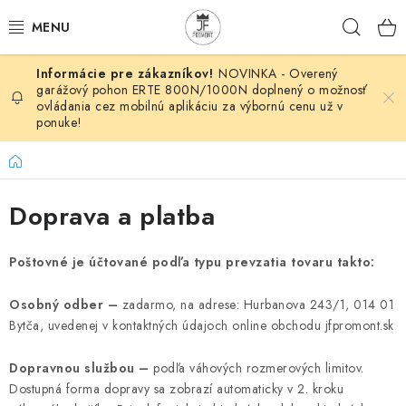
Prejsť
Hľad
na
obsah
NOVINKA - Overený
AUTOMATIZÁCIA
garážový pohon ERTE 800N/1000N doplnený o možnosť
ovládania cez mobilnú aplikáciu za výbornú cenu už v
ponuke!
BRÁNOVÉ SYSTÉMY
Domov
POHONY
Doprava a platba
HUTNÍCKY MATERIÁL
Poštovné je účtované podľa typu prevzatia tovaru takto:
DOM, DIELŇA, ZÁHRADA
Osobný odber –
zadarmo, na adrese: Hurbanova
243/1, 014 01
KOVANÉ POLOTOVARY
Bytča,
uvedenej v kontaktných údajoch online obchodu jfpromont.sk
HLINÍKOVÉ POLOTOVARY
Dopravnou službou –
podľa váhových rozmerových limitov.
Dostupná forma dopravy sa zobrazí automaticky v 2. kroku