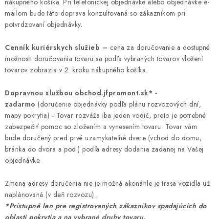
NEREZOVÉ POLOTOVARY
nákupného košíka. Pri telefonickej objednávke alebo objednávke e-
mailom bude táto doprava konzultovaná so zákazníkom pri
potvrdzovaní objednávky.
SPOJOVACÍ MATERIÁL
Cenník kuriérskych služieb –
cena za doručovanie a dostupné
ZÁBRADLIA A MADLÁ
možnosti doručovania tovaru sa podľa vybraných tovarov vložení
tovarov zobrazia v 2. kroku nákupného košíka.
Ako nakupovať
Doprava a platba
Dopravnou službou obchod.jfpromont.sk* -
Zadanie reklamácie alebo vrátenia tovaru
zadarmo
(doručenie objednávky podľa plánu rozvozových dní,
Podmienky ochrany osobných údajov
Obchodné podmienky
mapy pokrytia) - Tovar rozváža iba jeden vodič, preto je potrebné
zabezpečiť pomoc so zložením a vynesením tovaru. Tovar vám
bude doručený pred prvé uzamykateľné dvere (vchod do domu,
bránka do dvora a pod.) podľa adresy dodania zadanej na Vašej
objednávke.
Zmena adresy doručenia nie je možná akonáhle je trasa vozidla už
naplánovaná (v deň rozvozu).
*Prístupné len pre registrovaných zákazníkov spadajúcich do
oblasti pokrytia a na vybrané druhy tovaru.