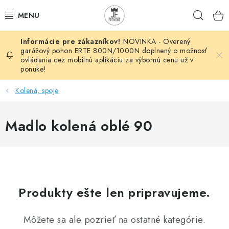
Prejsť
Hľad
na
obsah
NOVINKA - Overený
AUTOMATIZÁCIA
garážový pohon ERTE 800N/1000N doplnený o možnosť
ovládania cez mobilnú aplikáciu za výbornú cenu už v
ponuke!
BRÁNOVÉ SYSTÉMY
Kolená, spoje
POHONY
Madlo kolená oblé 90
HUTNÍCKY MATERIÁL
DOM, DIELŇA, ZÁHRADA
KOVANÉ POLOTOVARY
Produkty ešte len pripravujeme.
HLINÍKOVÉ POLOTOVARY
Môžete sa ale pozrieť na ostatné kategórie.