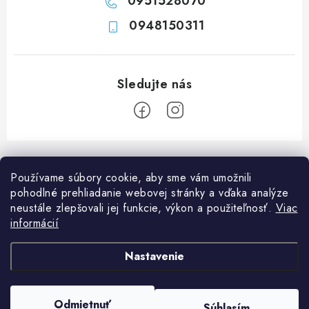
0951528070
0948150311
Z
á
Používame súbory cookie, aby sme vám umožnili
p
pohodlné prehliadanie webovej stránky a vďaka analýze
ä
neustále zlepšovali jej funkcie, výkon a použiteľnosť.
Viac
Informácie pre vás
t
informácií
i
Ako nakupovať
O nás
Nastavenie
e
Doprava a platba
Napíšte nám
Blog
Copyright 2026
Obchod JF PROMONT s.r.o.
. Všetky práva vyhradené.
Upraviť
Zadanie reklamácie alebo vrátenia tovaru
Odmietnuť
FAQ
Súhlasím
nastavenie cookies