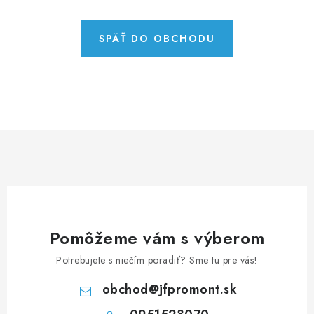
NEREZOVÉ POLOTOVARY
SPOJOVACÍ MATERIÁL
SPÄŤ DO OBCHODU
ZÁBRADLIA A MADLÁ
Ako nakupovať
Doprava a platba
Zadanie reklamácie alebo vrátenia tovaru
Podmienky ochrany osobných údajov
Obchodné podmienky
Pomôžeme vám s výberom
Potrebujete s niečím poradiť? Sme tu pre vás!
obchod
@
jfpromont.sk