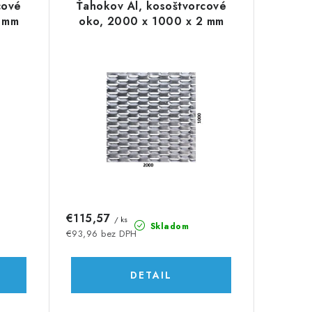
cové
Ťahokov Al, kosoštvorcové
 mm
oko, 2000 x 1000 x 2 mm
€115,57
/ ks
Skladom
€93,96 bez DPH
DETAIL