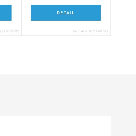
DETAIL
ME47/13X5X2
Kód:
AL-THD76X20X5X2