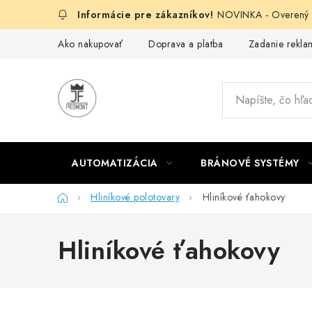
Prejsť
NOVINKA - Overený g
na
obsah
Ako nakupovať
Doprava a platba
Zadanie reklam
AUTOMATIZÁCIA
BRÁNOVÉ SYSTÉMY
Domov
Hliníkové polotovary
Hliníkové ťahokovy
Hliníkové ťahokovy