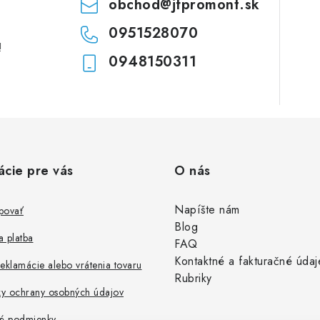
obchod
@
jfpromont.sk
0951528070
!
0948150311
ácie pre vás
O nás
Napíšte nám
povať
Blog
 platba
FAQ
Kontaktné a fakturačné údaj
eklamácie alebo vrátenia tovaru
Rubriky
y ochrany osobných údajov
é podmienky