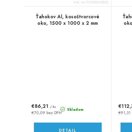
o
o
Kód:
AL-HN1000X1500X2
v
v
Ťahokov Al, kosoštvorcové
Ťah
oko, 1500 x 1000 x 2 mm
oko
€86,21
€112
/ ks
Skladom
€70,09 bez DPH
€91,31
DETAIL