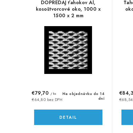
d
DOPREDAJ ťahokov Al,
Ťah
ý
e
kosoštvorcové oko, 1000 x
ok
1500 x 2 mm
p
n
i
i
s
e
p
p
r
r
o
o
d
d
€79,70
€84,
/ ks
Na objednávku do 14
u
u
dní
€64,80 bez DPH
€68,54
k
k
DETAIL
t
t