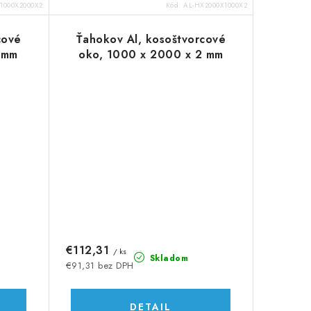
1000X2000X2
Kód:
AL-HX2000X1000X2
cové
Ťahokov Al, kosoštvorcové
 mm
oko, 1000 x 2000 x 2 mm
€112,31
/ ks
Skladom
€91,31 bez DPH
DETAIL