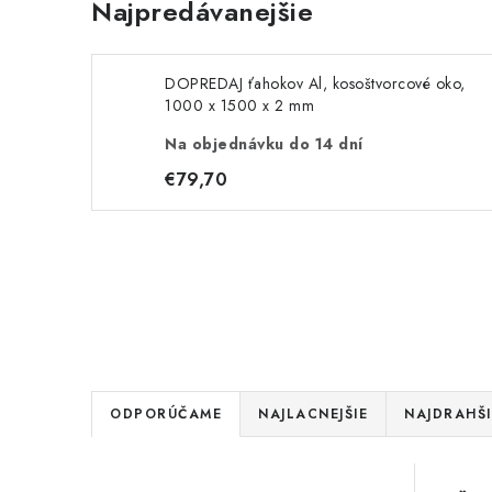
Najpredávanejšie
DOPREDAJ ťahokov Al, kosoštvorcové oko,
1000 x 1500 x 2 mm
Na objednávku do 14 dní
€79,70
R
ODPORÚČAME
NAJLACNEJŠIE
NAJDRAHŠI
a
V