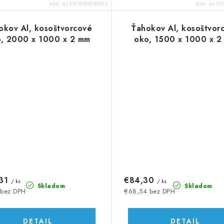
Kód:
AL-HX1000X1500X2
Kód:
AL-HX
okov Al, kosoštvorcové
Ťahokov Al, kosoštvor
, 2000 x 1000 x 2 mm
oko, 1500 x 1000 x 2
,31
€84,30
/ ks
/ ks
Skladom
Skladom
 bez DPH
€68,54 bez DPH
DETAIL
DETAIL