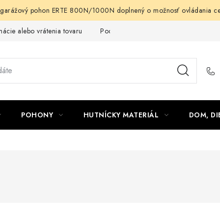
arážový pohon ERTE 800N/1000N doplnený o možnosť ovládania cez m
ácie alebo vrátenia tovaru
Podmienky ochrany osobných údajov
POHONY
HUTNÍCKY MATERIÁL
DOM, DI