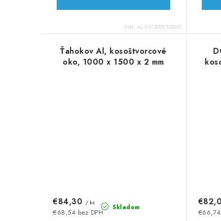
Kód:
AL-HX1500X1000X2
Ťahokov Al, kosoštvorcové
D
oko, 1000 x 1500 x 2 mm
kos
€84,30
€82,
/ ks
Skladom
€68,54 bez DPH
€66,74