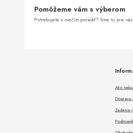
e
Pomôžeme vám s výberom
p
Potrebujete s niečím poradiť? Sme tu pre vás
r
v
k
y
Z
v
á
ý
Inform
p
p
ä
Ako naku
i
t
s
Doprava a
i
u
Zadanie r
e
Podmienk
Obchodn