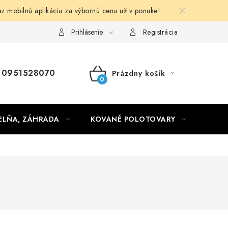
obilnú aplikáciu za výbornú cenu už v ponuke!
Obchodné podmienky
Prihlásenie
Registrácia
0951528070
Prázdny košík
NÁKUPNÝ
KOŠÍK
ELŇA, ZÁHRADA
KOVANÉ POLOTOVARY
HLIN