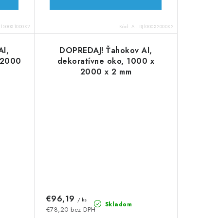
J1500X1000X2
Kód:
AL-BJ1000X2000X2
l,
DOPREDAJ! Ťahokov Al,
 2000
dekoratívne oko, 1000 x
2000 x 2 mm
€96,19
/ ks
Skladom
€78,20 bez DPH