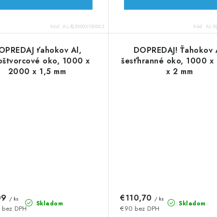
Kód:
AL-BJ2000X1000X2
Kód:
AL-B
OPREDAJ ťahokov Al,
DOPREDAJ! Ťahokov A
oštvorcové oko, 1000 x
šesťhranné oko, 1000 x
2000 x 1,5 mm
x 2 mm
09
€110,70
/ ks
/ ks
Skladom
Skladom
 bez DPH
€90 bez DPH