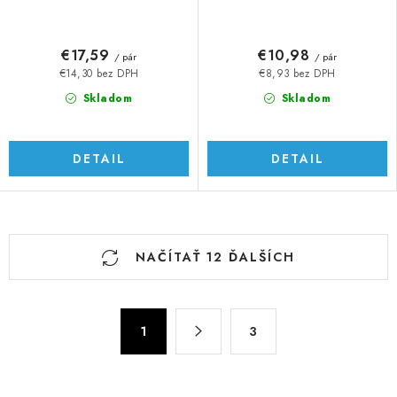
€17,59
€10,98
/ pár
/ pár
€14,30 bez DPH
€8,93 bez DPH
Skladom
Skladom
DETAIL
DETAIL
O
NAČÍTAŤ 12 ĎALŠÍCH
v
l
á
S
d
1
3
t
a
r
c
á