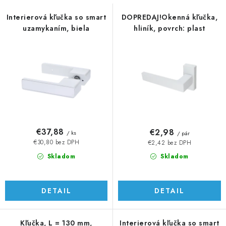
s
n
p
i
Interierová kľučka so smart
DOPREDAJ!Okenná kľučka,
uzamykaním, biela
hliník, povrch: plast
r
e
o
p
d
r
u
o
k
d
t
u
o
k
v
t
€37,88
€2,98
/ ks
/ pár
o
€30,80 bez DPH
€2,42 bez DPH
v
Skladom
Skladom
DETAIL
DETAIL
Kľučka, L = 130 mm,
Interierová kľučka so smart