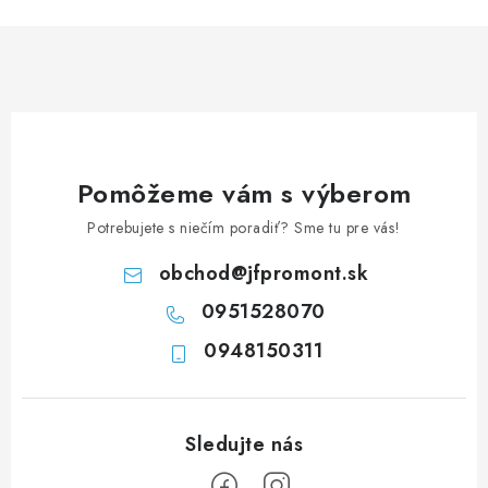
n
i
k
e
o
p
v
r
a
v
n
k
i
y
Pomôžeme vám s výberom
e
v
Potrebujete s niečím poradiť? Sme tu pre vás!
ý
p
obchod
@
jfpromont.sk
i
0951528070
s
u
0948150311