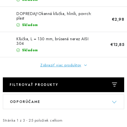
NEREZOVÉ POLOTOVARY
DOPREDAJ!Okenná kľučka, hliník, povrch:
SPOJOVACÍ MATERIÁL
plast
€2,98
Skladom
ZÁBRADLIA A MADLÁ
Kľučka, L = 130 mm, brúsená nerez AISI
304
€12,85
Ako nakupovať
Doprava a platba
Skladom
Zadanie reklamácie alebo vrátenia tovaru
Podmienky ochrany osobných údajov
Obchodné podmienky
Zobraziť viac produktov
FILTROVAŤ PRODUKTY
V
R
ODPORÚČAME
ý
a
p
d
i
e
Stránka
1
z
3
-
25
položiek celkom