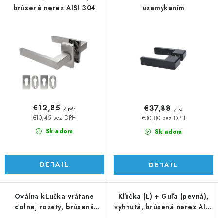
brúsená nerez AISI 304
uzamykaním
€12,85
€37,88
/ pár
/ ks
€10,45 bez DPH
€30,80 bez DPH
Skladom
Skladom
DETAIL
DETAIL
Oválna kLučka vrátane
Kľučka (L) + Guľa (pevná),
dolnej rozety, brúsená
vyhnutá, brúsená nerez AISI
nerez AISI 304
304