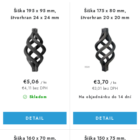
s
n
p
i
Šiška 195 x 95 mm,
Šiška 175 x 80 mm,
štvorhran 24 x 24 mm
štvorhran 20 x 20 mm
r
e
o
p
d
r
u
o
k
d
t
u
o
k
v
t
€5,06
€3,70
/ ks
/ ks
o
€4,11 bez DPH
€3,01 bez DPH
v
Skladom
Na objednávku do 14 dní
DETAIL
DETAIL
Šiška 160 x 70 mm,
Šiška 150 x 75 mm,