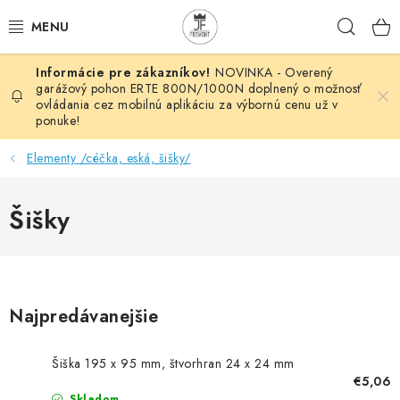
Prejsť
Hľad
na
obsah
NOVINKA - Overený
AUTOMATIZÁCIA
garážový pohon ERTE 800N/1000N doplnený o možnosť
ovládania cez mobilnú aplikáciu za výbornú cenu už v
ponuke!
BRÁNOVÉ SYSTÉMY
Elementy /céčka, eská, šišky/
POHONY
Šišky
HUTNÍCKY MATERIÁL
DOM, DIELŇA, ZÁHRADA
KOVANÉ POLOTOVARY
Najpredávanejšie
HLINÍKOVÉ POLOTOVARY
Šiška 195 x 95 mm, štvorhran 24 x 24 mm
€5,06
Skladom