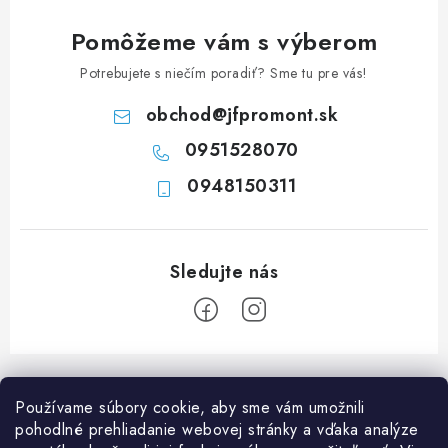
i
e
Pomôžeme vám s výberom
p
Potrebujete s niečím poradiť? Sme tu pre vás!
r
v
obchod
@
jfpromont.sk
k
0951528070
y
0948150311
v
ý
p
i
s
u
Z
á
Používame súbory cookie, aby sme vám umožnili
p
pohodlné prehliadanie webovej stránky a vďaka analýze