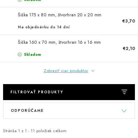
NEREZOVÉ POLOTOVARY
Šiška 175 x 80 mm, štvorhran 20 x 20 mm
SPOJOVACÍ MATERIÁL
€3,70
Na objednávku do 14 dní
ZÁBRADLIA A MADLÁ
Šiška 160 x 70 mm, štvorhran 16 x 16 mm
€2,10
Ako nakupovať
Doprava a platba
Skladom
Zadanie reklamácie alebo vrátenia tovaru
Podmienky ochrany osobných údajov
Obchodné podmienky
Zobraziť viac produktov
FILTROVAŤ PRODUKTY
V
R
ODPORÚČAME
ý
a
p
d
i
e
Stránka
1
z
1
-
11
položiek celkom