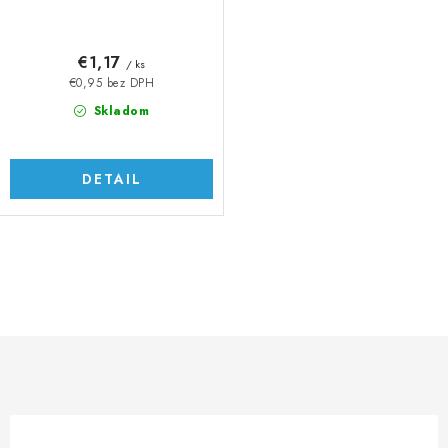
€1,17
/ ks
€0,95 bez DPH
Skladom
DETAIL
O
v
l
á
d
a
c