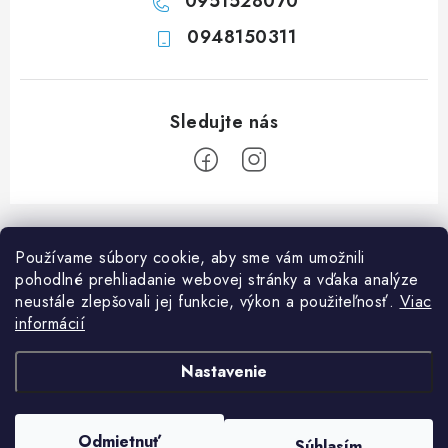
0951528070
0948150311
Z
á
Používame súbory cookie, aby sme vám umožnili
p
pohodlné prehliadanie webovej stránky a vďaka analýze
ä
neustále zlepšovali jej funkcie, výkon a použiteľnosť.
Viac
Informácie pre vás
t
informácií
i
Ako nakupovať
O nás
Nastavenie
e
Doprava a platba
Napíšte nám
Blog
Copyright 2026
Obchod JF PROMONT s.r.o.
. Všetky práva vyhradené.
Upraviť
Zadanie reklamácie alebo vrátenia tovaru
Odmietnuť
FAQ
Súhlasím
nastavenie cookies