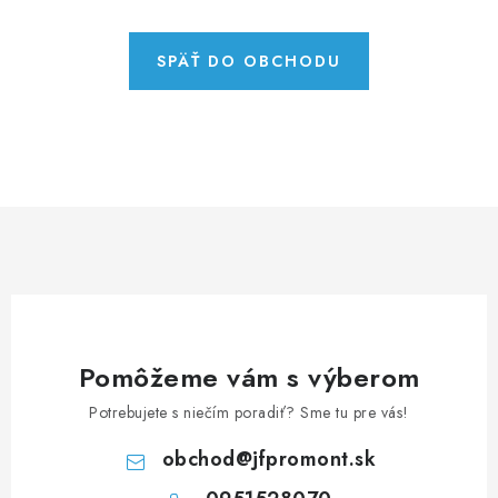
NEREZOVÉ POLOTOVARY
SPOJOVACÍ MATERIÁL
SPÄŤ DO OBCHODU
ZÁBRADLIA A MADLÁ
Ako nakupovať
Doprava a platba
Zadanie reklamácie alebo vrátenia tovaru
Podmienky ochrany osobných údajov
Obchodné podmienky
Pomôžeme vám s výberom
Potrebujete s niečím poradiť? Sme tu pre vás!
obchod
@
jfpromont.sk