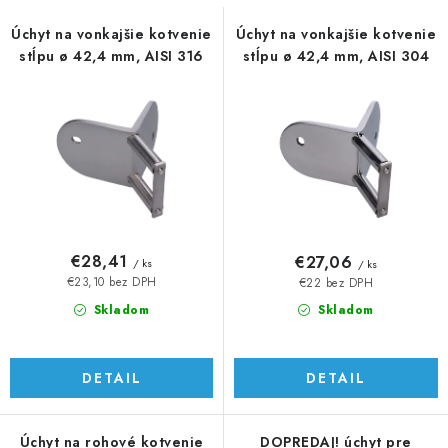
s
n
p
i
Úchyt na vonkajšie kotvenie
Úchyt na vonkajšie kotvenie
stĺpu ø 42,4 mm, AISI 316
stĺpu ø 42,4 mm, AISI 304
r
e
o
p
d
r
u
o
k
d
t
u
o
k
v
t
€28,41
€27,06
/ ks
/ ks
o
€23,10 bez DPH
€22 bez DPH
v
Skladom
Skladom
DETAIL
DETAIL
Úchyt na rohové kotvenie
DOPREDAJ! úchyt pre