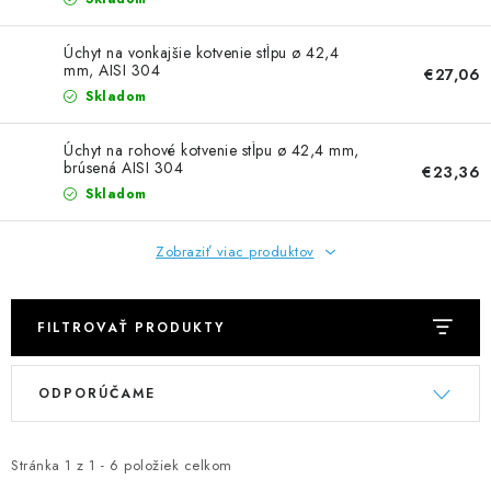
NEREZOVÉ POLOTOVARY
Úchyt na vonkajšie kotvenie stĺpu ø 42,4
SPOJOVACÍ MATERIÁL
mm, AISI 304
€27,06
Skladom
ZÁBRADLIA A MADLÁ
Úchyt na rohové kotvenie stĺpu ø 42,4 mm,
brúsená AISI 304
€23,36
Ako nakupovať
Doprava a platba
Skladom
Zadanie reklamácie alebo vrátenia tovaru
Podmienky ochrany osobných údajov
Obchodné podmienky
Zobraziť viac produktov
FILTROVAŤ PRODUKTY
V
R
ODPORÚČAME
ý
a
p
d
i
e
Stránka
1
z
1
-
6
položiek celkom