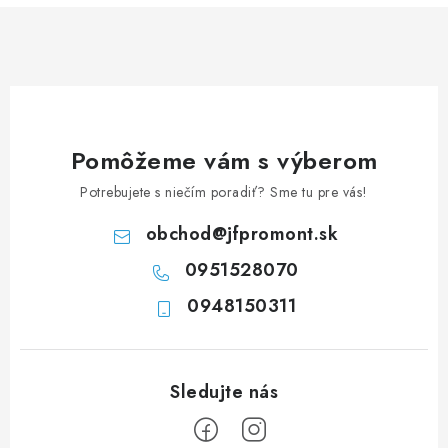
á
d
a
c
i
e
Pomôžeme vám s výberom
p
Potrebujete s niečím poradiť? Sme tu pre vás!
r
v
obchod
@
jfpromont.sk
k
0951528070
y
0948150311
v
ý
p
i
s
u