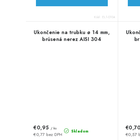
Kód:
EL1-D104
Ukončenie na trubku ø 14 mm,
Ukonč
brúsená nerez AISI 304
br
€0,95
€0,7
/ ks
Skladom
€0,77 bez DPH
€0,57 