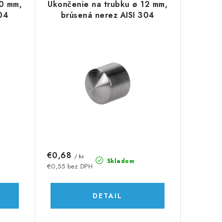
10 mm,
Ukončenie na trubku ø 12 mm,
304
brúsená nerez AISI 304
€0,68
/ ks
Skladom
€0,55 bez DPH
DETAIL