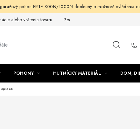
arážový pohon ERTE 800N/1000N doplnený o možnosť ovládania cez m
ácie alebo vrátenia tovaru
Podmienky ochrany osobných údajov
POHONY
HUTNÍCKY MATERIÁL
DOM, DI
lepiace