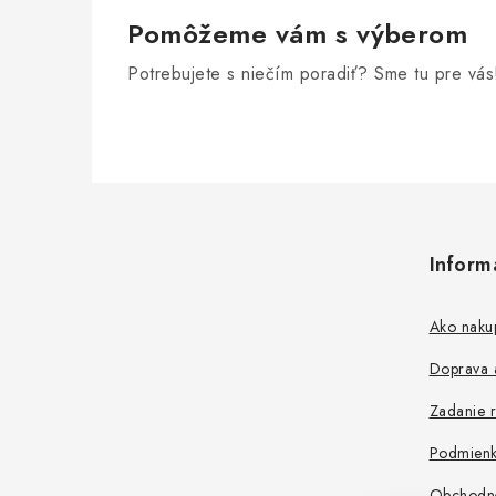
e
Pomôžeme vám s výberom
p
Potrebujete s niečím poradiť? Sme tu pre vás
r
v
k
y
Z
v
á
ý
Inform
p
p
ä
Ako naku
i
t
s
Doprava a
i
u
Zadanie r
e
Podmienk
Obchodn