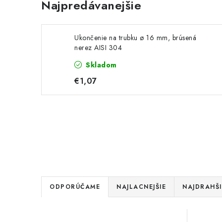
Najpredávanejšie
Ukončenie na trubku ø 16 mm, brúsená
nerez AISI 304
Skladom
€1,07
R
ODPORÚČAME
NAJLACNEJŠIE
NAJDRAHŠI
a
V