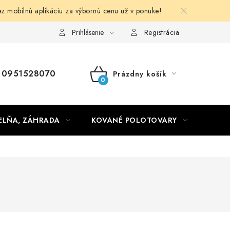
obilnú aplikáciu za výbornú cenu už v ponuke!
Obchodné podmienky
Prihlásenie
Registrácia
0951528070
Prázdny košík
NÁKUPNÝ
KOŠÍK
ELŇA, ZÁHRADA
KOVANÉ POLOTOVARY
HLIN