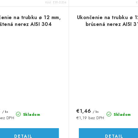
Kód:
EB1-D204
K
enie na trubku ø 12 mm,
Ukončenie na trubku ø 
eštená nerez AISI 304
brúsená nerez AISI 3
5
€1,46
/ ks
/ ks
Skladom
Skladom
bez DPH
€1,19 bez DPH
DETAIL
DETAIL