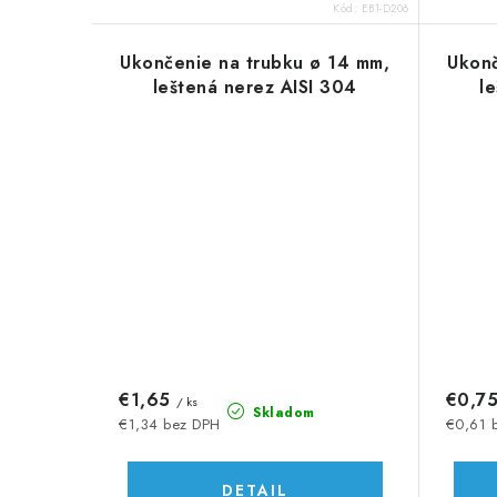
o
o
Kód:
EB1-D206
v
v
Ukončenie na trubku ø 14 mm,
Ukonč
leštená nerez AISI 304
l
€1,65
€0,7
/ ks
Skladom
€1,34 bez DPH
€0,61 
DETAIL