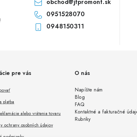
obchod
@
jfpromont.sk
0951528070
!
0948150311
ácie pre vás
O nás
Napíšte nám
povať
Blog
 platba
FAQ
Kontaktné a fakturačné údaj
eklamácie alebo vrátenia tovaru
Rubriky
y ochrany osobných údajov
é podmienky