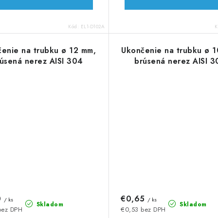
Kód:
EL1-D102A
K
enie na trubku ø 12 mm,
Ukončenie na trubku ø 
úsená nerez AISI 304
brúsená nerez AISI 
0
€0,65
/ ks
/ ks
Skladom
Skladom
bez DPH
€0,53 bez DPH