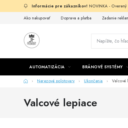
Prejsť
NOVINKA - Overený g
na
obsah
Ako nakupovať
Doprava a platba
Zadanie reklam
AUTOMATIZÁCIA
BRÁNOVÉ SYSTÉMY
Domov
Nerezové polotovary
Ukončenia
Valcové 
Valcové lepiace