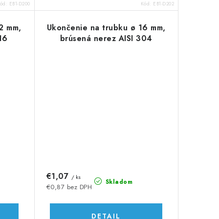
ód:
EB1-D200
Kód:
EB1-D202
12 mm,
Ukončenie na trubku ø 16 mm,
16
brúsená nerez AISI 304
€1,07
/ ks
Skladom
€0,87 bez DPH
DETAIL