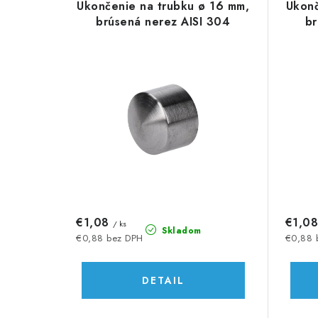
d
Ukončenie na trubku ø 16 mm,
Ukonč
ý
e
brúsená nerez AISI 304
br
p
n
i
i
s
e
p
p
r
r
o
o
d
d
€1,08
€1,0
/ ks
u
Skladom
u
€0,88 bez DPH
€0,88 
k
k
DETAIL
t
t