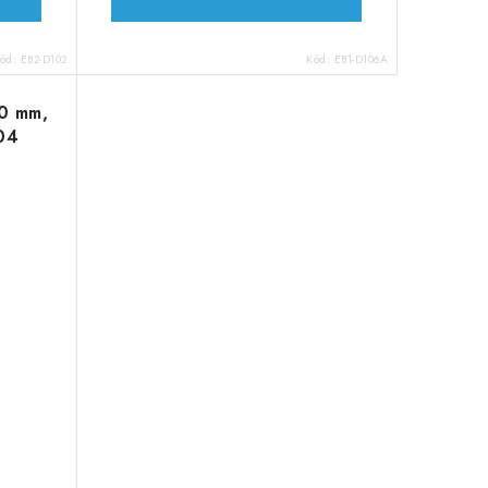
ód:
EB2-D102
Kód:
EB1-D106A
10 mm,
304