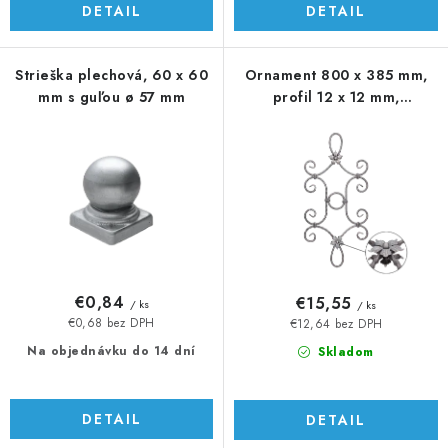
DETAIL
DETAIL
Strieška plechová, 60 x 60
Ornament 800 x 385 mm,
mm s guľou ø 57 mm
profil 12 x 12 mm,
obojstranný
€0,84
€15,55
/ ks
/ ks
€0,68 bez DPH
€12,64 bez DPH
Na objednávku do 14 dní
Skladom
DETAIL
DETAIL