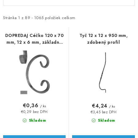
ý
a
p
d
i
e
Stránka
1
z
89
-
1065
položiek celkom
s
n
p
i
DOPREDAJ Céčko 120 x 70
Tyč 12 x 12 x 950 mm,
mm, 12 x 6 mm, základné
zdobený profil
r
e
rozkutie
o
p
d
r
u
o
k
d
t
u
o
k
v
t
€0,36
€4,24
/ ks
/ ks
o
€0,29 bez DPH
€3,45 bez DPH
v
Skladom
Skladom