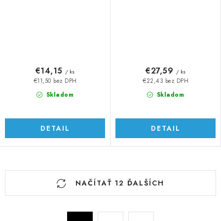
€14,15
€27,59
/ ks
/ ks
€11,50 bez DPH
€22,43 bez DPH
Skladom
Skladom
DETAIL
DETAIL
O
NAČÍTAŤ 12 ĎALŠÍCH
v
l
á
S