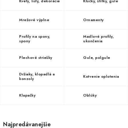
NEREZOVÉ POLOTOVARY
Kvety, listy, dekorácie
Kľučky, štítky, gule
SPOJOVACÍ MATERIÁL
Mrežové výplne
Ornamenty
ZÁBRADLIA A MADLÁ
Profily na spony,
Madlové profily,
spony
ukončenia
Ako nakupovať
Doprava a platba
Zadanie reklamácie alebo vrátenia tovaru
Plechové striešky
Gule, polgule
Podmienky ochrany osobných údajov
Obchodné podmienky
Držiaky, klopadlá a
Kotvenie oplotenia
konzoly
Klapačky
Oblúky
Najpredávanejšie