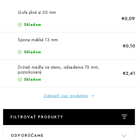
Guľa plná ø 20 mm
€0,09
Skladom
Spona mäkká 13 mm
€0,10
Skladom
Držiak madla na stenu, odsadenie 75 mm,
pozinkovaný
€2,41
Skladom
Zobraziť viac produktov
FILTROVAŤ PRODUKTY
V
R
ODPORÚČAME