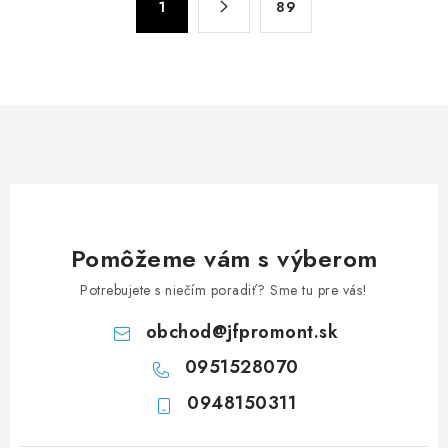
d
1
89
t
a
r
c
á
n
i
k
e
o
p
v
r
a
v
n
k
i
y
Pomôžeme vám s výberom
e
v
Potrebujete s niečím poradiť? Sme tu pre vás!
ý
p
obchod
@
jfpromont.sk
i
0951528070
s
u
0948150311