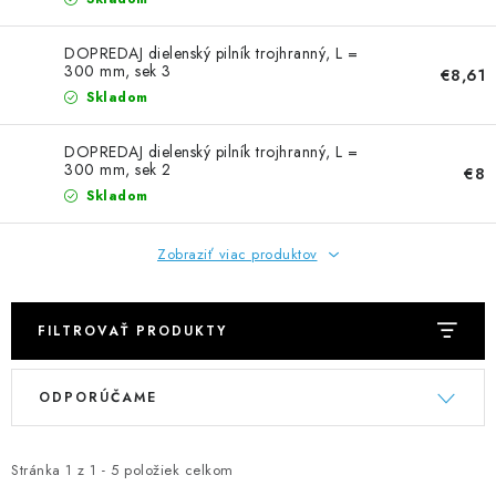
NEREZOVÉ POLOTOVARY
DOPREDAJ dielenský pilník trojhranný, L =
SPOJOVACÍ MATERIÁL
300 mm, sek 3
€8,61
Skladom
ZÁBRADLIA A MADLÁ
DOPREDAJ dielenský pilník trojhranný, L =
300 mm, sek 2
€8
Ako nakupovať
Doprava a platba
Skladom
Zadanie reklamácie alebo vrátenia tovaru
Podmienky ochrany osobných údajov
Obchodné podmienky
Zobraziť viac produktov
FILTROVAŤ PRODUKTY
V
R
ODPORÚČAME
ý
a
p
d
i
e
Stránka
1
z
1
-
5
položiek celkom