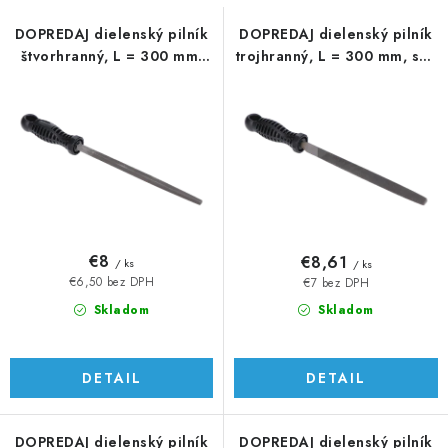
s
n
p
i
DOPREDAJ dielenský pilník
DOPREDAJ dielenský pilník
štvorhranný, L = 300 mm,
trojhranný, L = 300 mm, sek
r
e
sek 3
3
o
p
d
r
u
o
k
d
t
u
o
k
v
t
€8
€8,61
/ ks
/ ks
o
€6,50 bez DPH
€7 bez DPH
v
Skladom
Skladom
DETAIL
DETAIL
DOPREDAJ dielenský pilník
DOPREDAJ dielenský pilník