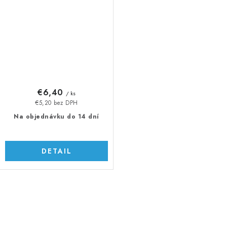
€6,40
/ ks
€5,20 bez DPH
Na objednávku do 14 dní
DETAIL
O
v
l