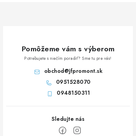
á
d
a
c
i
e
Pomôžeme vám s výberom
p
Potrebujete s niečím poradiť? Sme tu pre vás!
r
v
obchod
@
jfpromont.sk
k
0951528070
y
0948150311
v
ý
p
i
s
u