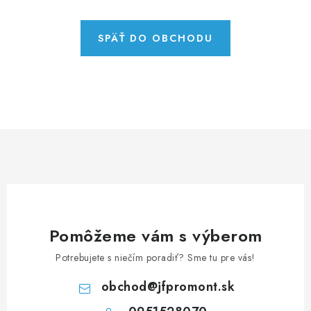
NEREZOVÉ POLOTOVARY
SPOJOVACÍ MATERIÁL
SPÄŤ DO OBCHODU
ZÁBRADLIA A MADLÁ
Ako nakupovať
Doprava a platba
Zadanie reklamácie alebo vrátenia tovaru
Podmienky ochrany osobných údajov
Obchodné podmienky
Pomôžeme vám s výberom
Potrebujete s niečím poradiť? Sme tu pre vás!
obchod
@
jfpromont.sk