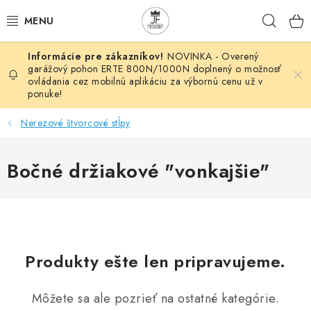
Prejsť
Hľad
na
obsah
NOVINKA - Overený
AUTOMATIZÁCIA
garážový pohon ERTE 800N/1000N doplnený o možnosť
ovládania cez mobilnú aplikáciu za výbornú cenu už v
ponuke!
BRÁNOVÉ SYSTÉMY
Nerezové štvorcové stĺpy
POHONY
Bočné držiakové "vonkajšie"
HUTNÍCKY MATERIÁL
DOM, DIELŇA, ZÁHRADA
KOVANÉ POLOTOVARY
Produkty ešte len pripravujeme.
HLINÍKOVÉ POLOTOVARY
Môžete sa ale pozrieť na ostatné kategórie.