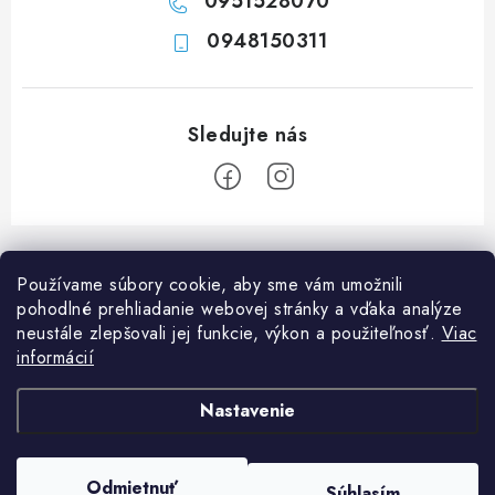
0951528070
0948150311
Z
á
Používame súbory cookie, aby sme vám umožnili
p
pohodlné prehliadanie webovej stránky a vďaka analýze
ä
neustále zlepšovali jej funkcie, výkon a použiteľnosť.
Viac
Informácie pre vás
t
informácií
i
Ako nakupovať
O nás
Nastavenie
e
Doprava a platba
Napíšte nám
Blog
Copyright 2026
Obchod JF PROMONT s.r.o.
. Všetky práva vyhradené.
Upraviť
Zadanie reklamácie alebo vrátenia tovaru
Odmietnuť
FAQ
Súhlasím
nastavenie cookies