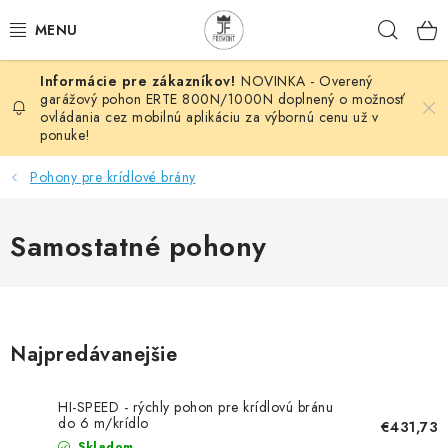
Prejsť
Hľad
na
obsah
NOVINKA - Overený
AUTOMATIZÁCIA
garážový pohon ERTE 800N/1000N doplnený o možnosť
ovládania cez mobilnú aplikáciu za výbornú cenu už v
ponuke!
BRÁNOVÉ SYSTÉMY
Pohony pre krídlové brány
POHONY
Samostatné pohony
HUTNÍCKY MATERIÁL
DOM, DIELŇA, ZÁHRADA
KOVANÉ POLOTOVARY
Najpredávanejšie
HLINÍKOVÉ POLOTOVARY
HI-SPEED - rýchly pohon pre krídlovú bránu
do 6 m/krídlo
€431,73
Skladom