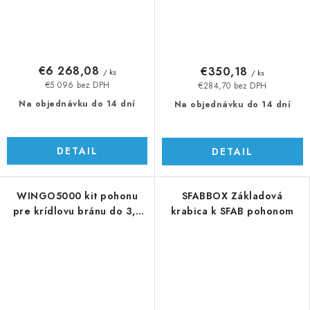
€6 268,08
€350,18
/ ks
/ ks
€5 096 bez DPH
€284,70 bez DPH
Na objednávku do 14 dní
Na objednávku do 14 dní
DETAIL
DETAIL
WINGO5000 kit pohonu
SFABBOX Základová
pre krídlovu bránu do 3,5
krabica k SFAB pohonom
m/krídlo