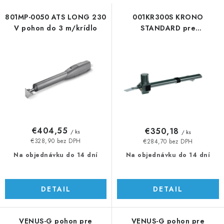
s
n
p
i
801MP-0050 ATS LONG 230
001KR300S KRONO
V pohon do 3 m/krídlo
STANDARD pre
r
e
dvojkrídlovú bránu, 3
o
p
m/krídlo
d
r
u
o
k
d
t
u
o
k
v
t
€404,55
€350,18
/ ks
/ ks
o
€328,90 bez DPH
€284,70 bez DPH
v
Na objednávku do 14 dní
Na objednávku do 14 dní
DETAIL
DETAIL
VENUS-G pohon pre
VENUS-G pohon pre