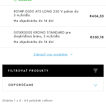
NEREZOVÉ POLOTOVARY
801MP-0050 ATS LONG 230 V pohon do
SPOJOVACÍ MATERIÁL
3 m/krídlo
€404,55
Na objednávku do 14 dní
ZÁBRADLIA A MADLÁ
001KR300S KRONO STANDARD pre
dvojkrídlovú bránu, 3 m/krídlo
€350,18
Ako nakupovať
Doprava a platba
Na objednávku do 14 dní
Zadanie reklamácie alebo vrátenia tovaru
Podmienky ochrany osobných údajov
Obchodné podmienky
Zobraziť viac produktov
FILTROVAŤ PRODUKTY
V
R
ODPORÚČAME
ý
a
p
d
i
e
Stránka
1
z
6
-
64
položiek celkom