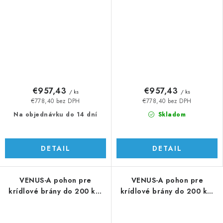
€957,43
€957,43
/ ks
/ ks
€778,40 bez DPH
€778,40 bez DPH
Na objednávku do 14 dní
Skladom
DETAIL
DETAIL
VENUS-A pohon pre
VENUS-A pohon pre
krídlové brány do 200 kg,
krídlové brány do 200 kg,
RAL 9005
Silver