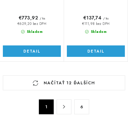
€773,92
€137,74
/ ks
/ ks
€629,20 bez DPH
€111,98 bez DPH
Skladom
Skladom
DETAIL
DETAIL
O
NAČÍTAŤ 12 ĎALŠÍCH
v
l
á
S
d
1
6
t
a
r
c
á