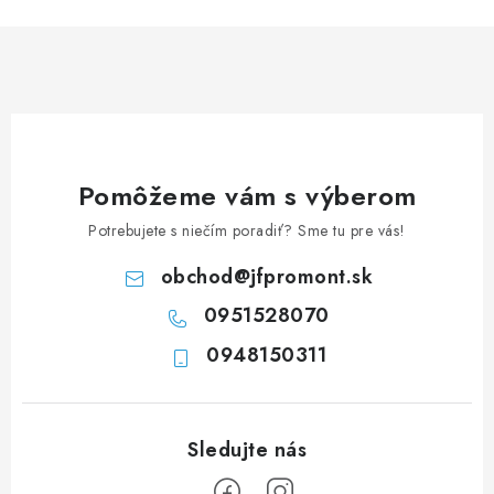
n
i
k
e
o
p
v
r
a
v
n
k
i
y
Pomôžeme vám s výberom
e
v
Potrebujete s niečím poradiť? Sme tu pre vás!
ý
p
obchod
@
jfpromont.sk
i
0951528070
s
u
0948150311