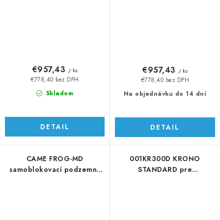
€957,43
€957,43
/ ks
/ ks
€778,40 bez DPH
€778,40 bez DPH
Skladom
Na objednávku do 14 dní
DETAIL
DETAIL
CAME FROG-MD
001KR300D KRONO
samoblokovací podzemný
STANDARD pre
pohon do 8 m/krídlo
dvojkrídlovú bránu, 3
m/krídlo