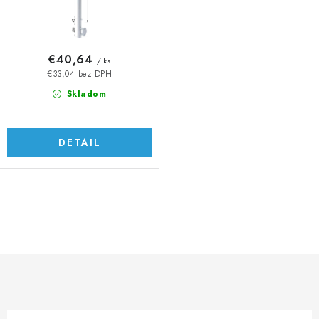
t
u
o
k
v
t
€40,64
/ ks
o
€33,04 bez DPH
v
Skladom
DETAIL
O
v
l
á
d
a