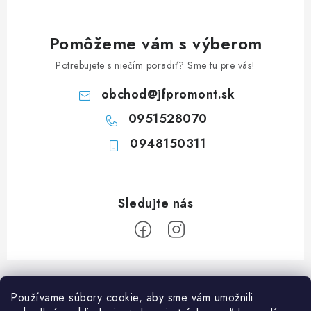
c
i
e
Pomôžeme vám s výberom
p
Potrebujete s niečím poradiť? Sme tu pre vás!
r
v
obchod
@
jfpromont.sk
k
0951528070
y
0948150311
v
ý
p
i
s
u
Z
á
Používame súbory cookie, aby sme vám umožnili
p