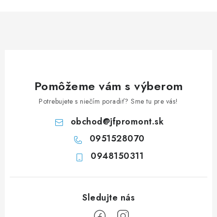
n
i
k
e
o
p
v
r
a
v
n
k
i
y
Pomôžeme vám s výberom
e
v
Potrebujete s niečím poradiť? Sme tu pre vás!
ý
p
obchod
@
jfpromont.sk
i
0951528070
s
u
0948150311