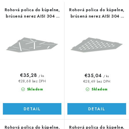
s
n
p
i
Rohová polica do kúpelne,
Rohová polica do kúpelne,
brúsená nerez AISI 304 /
brúsená nerez AISI 304 /
r
e
K320
K320
o
p
d
r
u
o
k
d
t
u
o
k
v
t
€35,28
€35,04
/ ks
/ ks
o
€28,68 bez DPH
€28,49 bez DPH
v
Skladom
Skladom
DETAIL
DETAIL
Rohová polica do kúpelne,
Rohová polica do kúpelne,