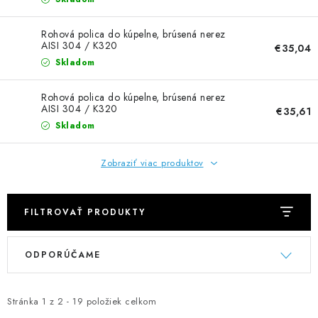
NEREZOVÉ POLOTOVARY
Rohová polica do kúpelne, brúsená nerez
SPOJOVACÍ MATERIÁL
AISI 304 / K320
€35,04
Skladom
ZÁBRADLIA A MADLÁ
Rohová polica do kúpelne, brúsená nerez
AISI 304 / K320
€35,61
Ako nakupovať
Doprava a platba
Skladom
Zadanie reklamácie alebo vrátenia tovaru
Podmienky ochrany osobných údajov
Obchodné podmienky
Zobraziť viac produktov
FILTROVAŤ PRODUKTY
V
R
ODPORÚČAME
ý
a
p
d
i
e
Stránka
1
z
2
-
19
položiek celkom