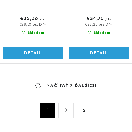
€35,06
€34,75
/ ks
/ ks
€28,50 bez DPH
€28,25 bez DPH
Skladom
Skladom
DETAIL
DETAIL
O
NAČÍTAŤ 7 ĎALŠÍCH
v
l
á
S
d
1
2
t
a
r
c
á