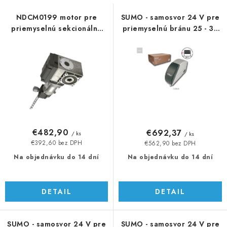
s
n
p
i
NDCM0199 motor pre
SUMO - samosvor 24 V pre
priemyselnú sekcionálnu
priemyselnú bránu 25 - 35
r
e
bránu do 30 m2
m2
o
p
d
r
u
o
k
d
t
u
o
k
v
t
€482,90
€692,37
/ ks
/ ks
o
€392,60 bez DPH
€562,90 bez DPH
v
Na objednávku do 14 dní
Na objednávku do 14 dní
DETAIL
DETAIL
SUMO - samosvor 24 V pre
SUMO - samosvor 24 V pre