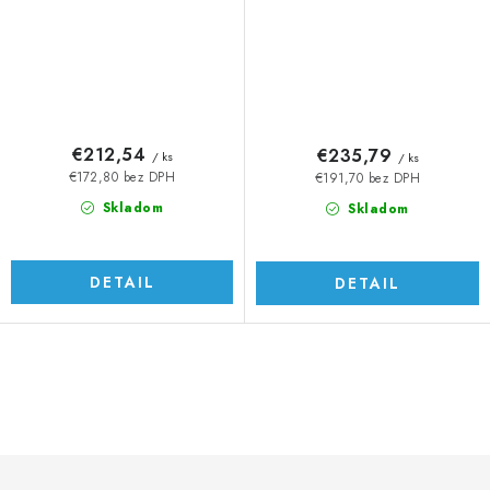
€212,54
€235,79
/ ks
/ ks
€172,80 bez DPH
€191,70 bez DPH
Skladom
Skladom
DETAIL
DETAIL
O
v
l
á