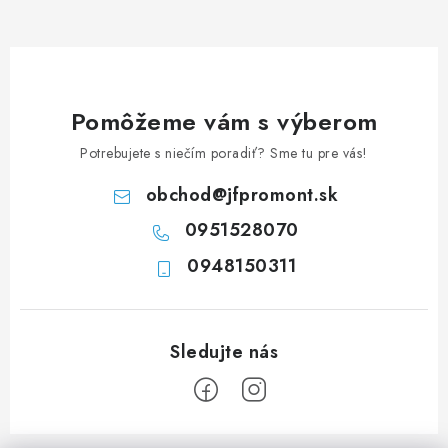
d
a
c
i
e
Pomôžeme vám s výberom
p
Potrebujete s niečím poradiť? Sme tu pre vás!
r
v
obchod
@
jfpromont.sk
k
0951528070
y
0948150311
v
ý
p
i
s
u
Z