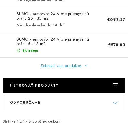
NEREZOVÉ POLOTOVARY
SUMO - samosvor 24 V pre priemyselnú
SPOJOVACÍ MATERIÁL
bránu 25 - 35 m2
€692,37
Na objednávku do 14 dní
ZÁBRADLIA A MADLÁ
SUMO - samosvor 24 V pre priemyselnú
bránu 5 - 15 m2
€578,83
Ako nakupovať
Doprava a platba
Skladom
Zadanie reklamácie alebo vrátenia tovaru
Podmienky ochrany osobných údajov
Obchodné podmienky
Zobraziť viac produktov
FILTROVAŤ PRODUKTY
V
R
ODPORÚČAME
ý
a
p
d
i
e
Stránka
1
z
1
-
8
položiek celkom