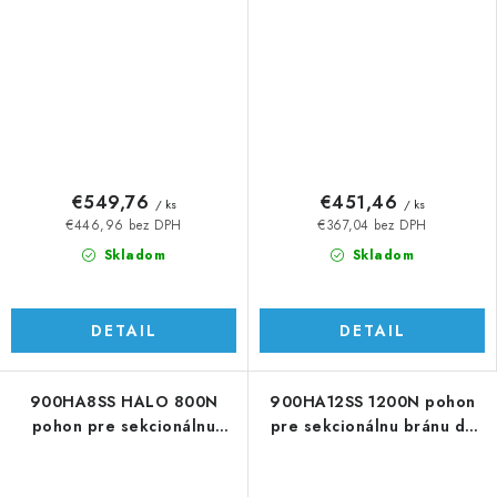
€549,76
€451,46
/ ks
/ ks
€446,96 bez DPH
€367,04 bez DPH
Skladom
Skladom
DETAIL
DETAIL
900HA8SS HALO 800N
900HA12SS 1200N pohon
pohon pre sekcionálnu
pre sekcionálnu bránu do
bránu do 11 m2
16 m2/130 kg