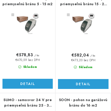
priemyselnú bránu 5 - 15 m2
priemyselnú bránu 15 - 25
m2
€578,83
€582,04
/ ks
/ ks
€470,59 bez DPH
€473,20 bez DPH
Skladom
Skladom
DETAIL
DETAIL
SUMO - samosvor 24 V pre
SOON - pohon na garážovú
priemyselnú bránu 25 - 35
bránu do 16 m2
m2