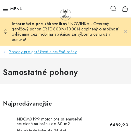
Prejsť
Hľad
na
obsah
NOVINKA - Overený
AUTOMATIZÁCIA
garážový pohon ERTE 800N/1000N doplnený o možnosť
ovládania cez mobilnú aplikáciu za výbornú cenu už v
ponuke!
BRÁNOVÉ SYSTÉMY
Pohony pre garážové a sekčné brány
POHONY
Samostatné pohony
HUTNÍCKY MATERIÁL
DOM, DIELŇA, ZÁHRADA
KOVANÉ POLOTOVARY
Najpredávanejšie
HLINÍKOVÉ POLOTOVARY
NDCM0199 motor pre priemyselnú
sekcionálnu bránu do 30 m2
€482,90
Na objednávku do 14 dní