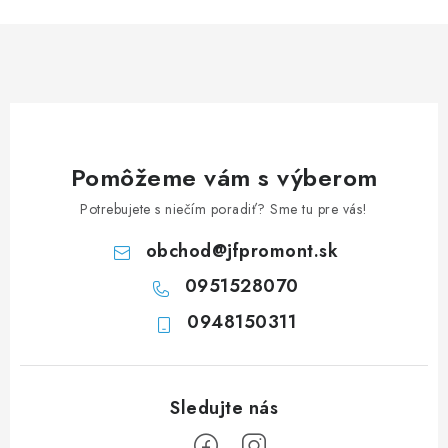
n
i
k
e
o
p
v
r
a
v
n
k
i
y
Pomôžeme vám s výberom
e
v
Potrebujete s niečím poradiť? Sme tu pre vás!
ý
p
obchod
@
jfpromont.sk
i
0951528070
s
u
0948150311