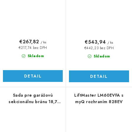
€267,82
€543,94
/ ks
/ ks
€217,74 bez DPH
€442,23 bez DPH
Skladom
Skladom
DETAIL
DETAIL
Sada pre garážovú
LiftMaster LM60EVFA s
sekcionálnu bránu 18,7
myQ rozhraním 828EV
m2/190 kg