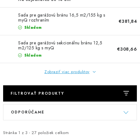
NEREZOVÉ POLOTOVARY
Sada pre garážovú bránu 16,5 m2/155 kg s
SPOJOVACÍ MATERIÁL
myQ rozhraním
€381,84
Skladom
ZÁBRADLIA A MADLÁ
Sada pre garážovú sekcionálnu bránu 12,5
m2/125 kg s myQ
€308,66
Ako nakupovať
Doprava a platba
Skladom
Zadanie reklamácie alebo vrátenia tovaru
Podmienky ochrany osobných údajov
Obchodné podmienky
Zobraziť viac produktov
FILTROVAŤ PRODUKTY
V
R
ODPORÚČAME
ý
a
p
d
i
e
Stránka
1
z
3
-
27
položiek celkom