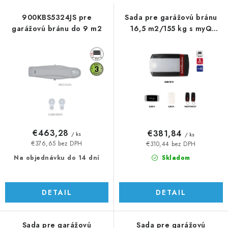
s
n
p
i
900KBS5324JS pre
Sada pre garážovú bránu
garážovú bránu do 9 m2
16,5 m2/155 kg s myQ
r
e
rozhraním
o
p
d
r
u
o
k
d
t
u
o
k
v
t
€463,28
€381,84
/ ks
/ ks
o
€376,65 bez DPH
€310,44 bez DPH
v
Na objednávku do 14 dní
Skladom
DETAIL
DETAIL
Sada pre garážovú
Sada pre garážovú