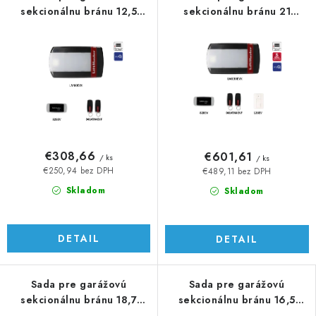
sekcionálnu bránu 12,5
sekcionálnu bránu 21
m2/125 kg s myQ
m2/250 kg s myQ
€308,66
€601,61
/ ks
/ ks
€250,94 bez DPH
€489,11 bez DPH
Skladom
Skladom
DETAIL
DETAIL
Sada pre garážovú
Sada pre garážovú
sekcionálnu bránu 18,7
sekcionálnu bránu 16,5
m2/190 kg s myQ
m2/155 kg