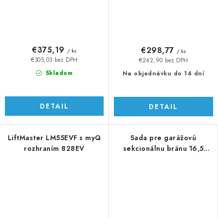
€375,19
€298,77
/ ks
/ ks
€305,03 bez DPH
€242,90 bez DPH
Skladom
Na objednávku do 14 dní
DETAIL
DETAIL
LiftMaster LM55EVF s myQ
Sada pre garážovú
rozhraním 828EV
sekcionálnu bránu 16,5
m2/130 kg