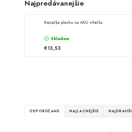
Najpredávanejšie
Rezačka plechu na AKU vŕtačku
Skladom
€13,53
R
ODPORÚČAME
NAJLACNEJŠIE
NAJDRAHŠI
a
V