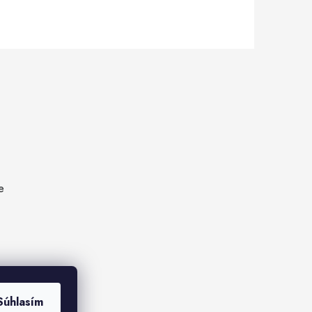
e
Súhlasím