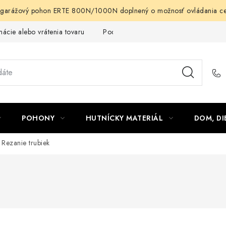
arážový pohon ERTE 800N/1000N doplnený o možnosť ovládania cez m
ácie alebo vrátenia tovaru
Podmienky ochrany osobných údajov
POHONY
HUTNÍCKY MATERIÁL
DOM, DI
Rezanie trubiek