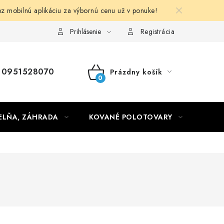
obilnú aplikáciu za výbornú cenu už v ponuke!
Obchodné podmienky
Prihlásenie
Registrácia
0951528070
Prázdny košík
NÁKUPNÝ
KOŠÍK
ELŇA, ZÁHRADA
KOVANÉ POLOTOVARY
HLIN