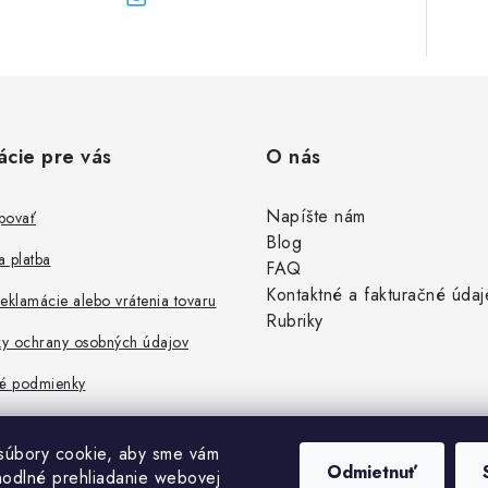
ácie pre vás
O nás
Napíšte nám
povať
Blog
 platba
FAQ
Kontaktné a fakturačné údaj
eklamácie alebo vrátenia tovaru
Rubriky
y ochrany osobných údajov
é podmienky
súbory cookie, aby sme vám
Odmietnuť
hodlné prehliadanie webovej