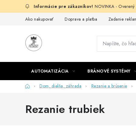
Prejsť
NOVINKA - Overený g
na
obsah
Ako nakupovať
Doprava a platba
Zadanie reklam
AUTOMATIZÁCIA
BRÁNOVÉ SYSTÉMY
Domov
Dom, dielňa, záhrada
Rezanie a brúsenie
Rezanie trubiek