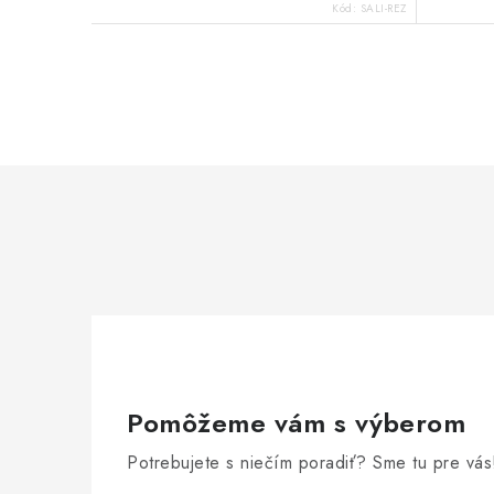
o
o
Kód:
SALI-REZ
v
v
O
v
l
á
d
a
c
i
e
Pomôžeme vám s výberom
p
Potrebujete s niečím poradiť? Sme tu pre vás
r