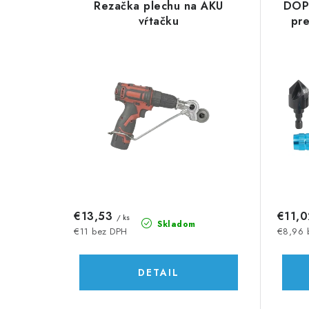
d
Rezačka plechu na AKU
DOPR
ý
e
vŕtačku
pr
p
n
i
i
s
e
p
p
r
r
o
o
d
d
€13,53
€11,
/ ks
u
Skladom
u
€11 bez DPH
€8,96 
k
k
DETAIL
t
t