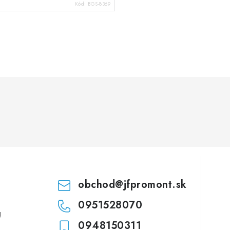
Kód:
BGS-8369
obchod
@
jfpromont.sk
0951528070
!
0948150311