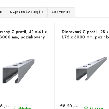
E
NAJPREDÁVANEJŠIE
ABECEDNE
ovaný C profil, 41 x 41 x
Dierovaný C profil, 28 x
 3000 mm, pozinkovaný
1,75 x 3000 mm, pozink
86
€8,20
/ ks
/ ks
Skladom
Skladom