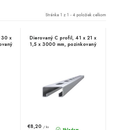
Stránka
1
z
1
-
4
položiek celkom
 30 x
Dierovaný C profil, 41 x 21 x
ovaný
1,5 x 3000 mm, pozinkovaný
€8,20
/ ks
Skladom