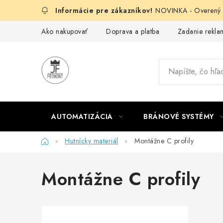
Prejsť
NOVINKA - Overený g
na
obsah
Ako nakupovať
Doprava a platba
Zadanie reklam
AUTOMATIZÁCIA
BRÁNOVÉ SYSTÉMY
Domov
Hutnícky materiál
Montážne C profily
Montážne C profily