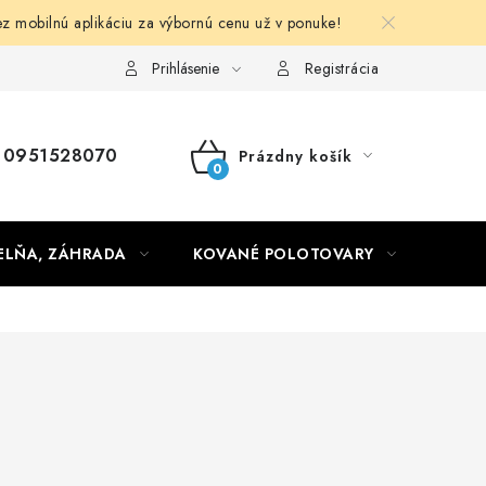
obilnú aplikáciu za výbornú cenu už v ponuke!
Obchodné podmienky
Prihlásenie
Registrácia
0951528070
Prázdny košík
NÁKUPNÝ
KOŠÍK
ELŇA, ZÁHRADA
KOVANÉ POLOTOVARY
HLIN