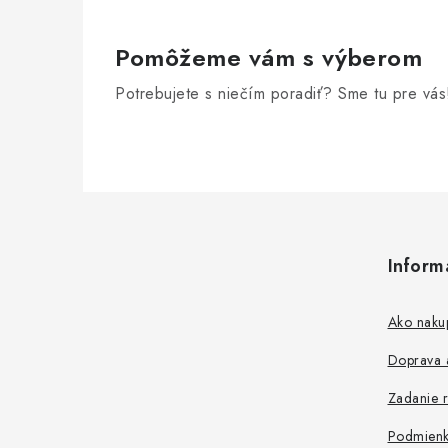
i
e
Pomôžeme vám s výberom
p
Potrebujete s niečím poradiť? Sme tu pre vás
r
v
k
y
Z
v
á
ý
Inform
p
p
ä
Ako naku
i
t
s
Doprava a
i
u
Zadanie r
e
Podmienk