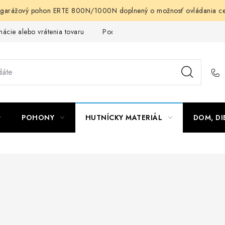
arážový pohon ERTE 800N/1000N doplnený o možnosť ovládania cez m
ácie alebo vrátenia tovaru
Podmienky ochrany osobných údajov
POHONY
HUTNÍCKY MATERIÁL
DOM, DI