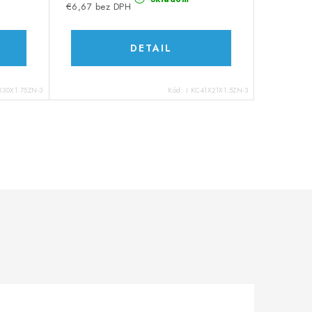
€6,67 bez DPH
DETAIL
X30X1.75ZN-3
Kód:
I KC41X21X1.5ZN-3