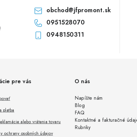
obchod
@
jfpromont.sk
0951528070
!
0948150311
ácie pre vás
O nás
Napíšte nám
povať
Blog
 platba
FAQ
Kontaktné a fakturačné údaj
eklamácie alebo vrátenia tovaru
Rubriky
y ochrany osobných údajov