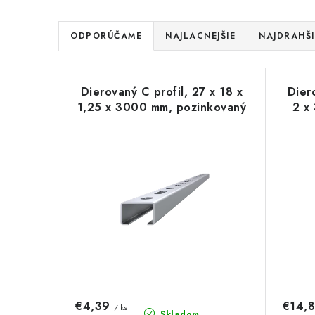
R
ODPORÚČAME
NAJLACNEJŠIE
NAJDRAHŠI
a
V
d
Dierovaný C profil, 27 x 18 x
Dier
ý
e
1,25 x 3000 mm, pozinkovaný
2 x
p
n
i
i
s
e
p
p
r
r
o
o
d
d
€4,39
€14,
/ ks
Skladom