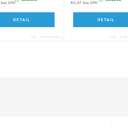
 bez DPH
€6,67 bez DPH
DETAIL
DETAIL
Kód:
I KC41X41X2ZN-3
Kód:
I KC28