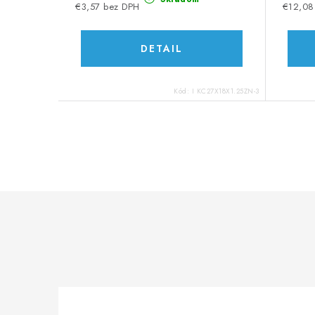
u
u
€3,57 bez DPH
€12,08
k
k
DETAIL
t
t
o
o
Kód:
I KC27X18X1.25ZN-3
v
v
O
v
l
á
d
a
c