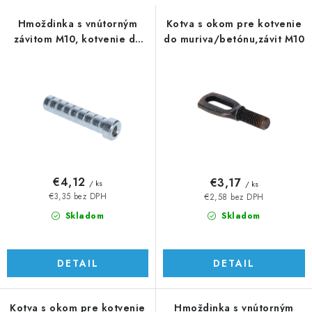
s
n
p
i
Hmoždinka s vnútorným
Kotva s okom pre kotvenie
závitom M10, kotvenie do
do muriva/betónu,závit M10
r
e
muriva/betónu
o
p
d
r
u
o
k
d
t
u
o
k
v
t
€4,12
€3,17
/ ks
/ ks
o
€3,35 bez DPH
€2,58 bez DPH
v
Skladom
Skladom
DETAIL
DETAIL
Kotva s okom pre kotvenie
Hmoždinka s vnútorným