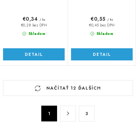
€0,34
€0,55
/ ks
/ ks
€0,28 bez DPH
€0,45 bez DPH
Skladom
Skladom
DETAIL
DETAIL
O
NAČÍTAŤ 12 ĎALŠÍCH
v
l
á
S
d
1
3
t
a
r
c
á