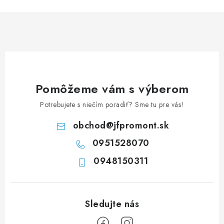
n
i
k
e
o
p
v
r
a
v
n
k
i
y
Pomôžeme vám s výberom
e
v
Potrebujete s niečím poradiť? Sme tu pre vás!
ý
p
obchod
@
jfpromont.sk
i
0951528070
s
u
0948150311