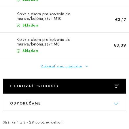
NEREZOVÉ POLOTOVARY
Kotva s okom pre kotvenie do
SPOJOVACÍ MATERIÁL
muriva/betónu,závit M10
€3,17
Skladom
ZÁBRADLIA A MADLÁ
Kotva s okom pre kotvenie do
muriva/betónu,závit M8
€3,09
Ako nakupovať
Doprava a platba
Skladom
Zadanie reklamácie alebo vrátenia tovaru
Podmienky ochrany osobných údajov
Obchodné podmienky
Zobraziť viac produktov
FILTROVAŤ PRODUKTY
V
R
ODPORÚČAME
ý
a
p
d
i
e
Stránka
1
z
3
-
29
položiek celkom