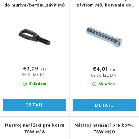
do muriva/betónu,závit M8
závitom M8, kotvenie do
muriva/betónu
€3,09
€4,01
/ ks
/ ks
€2,51 bez DPH
€3,26 bez DPH
Skladom
Skladom
DETAIL
DETAIL
Nástroj narážací pre kotvu
Nástroj narážací pre kotvu
TSW M16
TSW M20