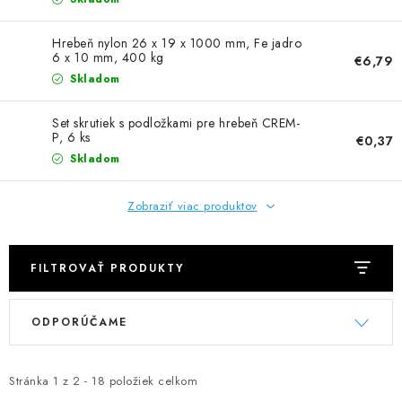
NEREZOVÉ POLOTOVARY
Hrebeň nylon 26 x 19 x 1000 mm, Fe jadro
SPOJOVACÍ MATERIÁL
6 x 10 mm, 400 kg
€6,79
Skladom
ZÁBRADLIA A MADLÁ
Set skrutiek s podložkami pre hrebeň CREM-
P, 6 ks
€0,37
Ako nakupovať
Doprava a platba
Skladom
Zadanie reklamácie alebo vrátenia tovaru
Podmienky ochrany osobných údajov
Obchodné podmienky
Zobraziť viac produktov
FILTROVAŤ PRODUKTY
V
R
ODPORÚČAME
ý
a
p
d
i
e
Stránka
1
z
2
-
18
položiek celkom