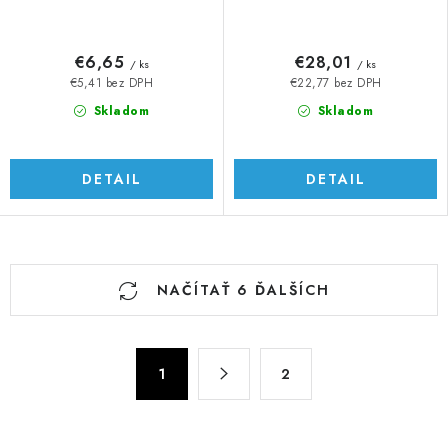
€6,65
€28,01
/ ks
/ ks
€5,41 bez DPH
€22,77 bez DPH
Skladom
Skladom
DETAIL
DETAIL
O
NAČÍTAŤ 6 ĎALŠÍCH
v
l
á
S
d
1
2
t
a
r
c
á