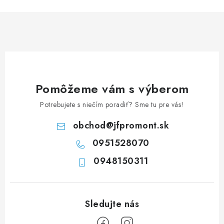
n
i
k
e
o
p
v
r
a
v
n
k
i
y
Pomôžeme vám s výberom
e
v
Potrebujete s niečím poradiť? Sme tu pre vás!
ý
p
obchod
@
jfpromont.sk
i
0951528070
s
u
0948150311