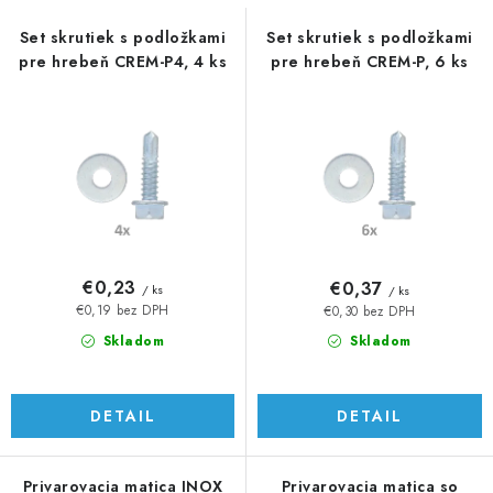
s
n
p
i
Set skrutiek s podložkami
Set skrutiek s podložkami
pre hrebeň CREM-P4, 4 ks
pre hrebeň CREM-P, 6 ks
r
e
o
p
d
r
u
o
k
d
t
u
o
k
v
t
€0,23
€0,37
/ ks
/ ks
o
€0,19 bez DPH
€0,30 bez DPH
v
Skladom
Skladom
DETAIL
DETAIL
Privarovacia matica INOX
Privarovacia matica so