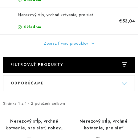
NEREZOVÉ POLOTOVARY
Nerezový stĺp, vrchné kotvenie, pre sieť
SPOJOVACÍ MATERIÁL
€53,04
Skladom
ZÁBRADLIA A MADLÁ
Zobraziť viac produktov
Ako nakupovať
Doprava a platba
Zadanie reklamácie alebo vrátenia tovaru
FILTROVAŤ PRODUKTY
Podmienky ochrany osobných údajov
Obchodné podmienky
V
R
ODPORÚČAME
ý
a
p
d
i
e
Stránka
1
z
1
-
2
položiek celkom
s
n
p
i
Nerezový stĺp, vrchné
Nerezový stĺp, vrchné
kotvenie, pre sieť, rohový
kotvenie, pre sieť
r
e
90°