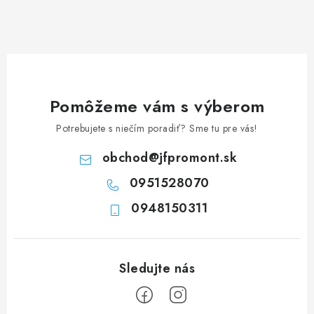
á
d
a
c
i
e
Pomôžeme vám s výberom
p
Potrebujete s niečím poradiť? Sme tu pre vás!
r
v
obchod
@
jfpromont.sk
k
0951528070
y
0948150311
v
ý
p
i
s
u