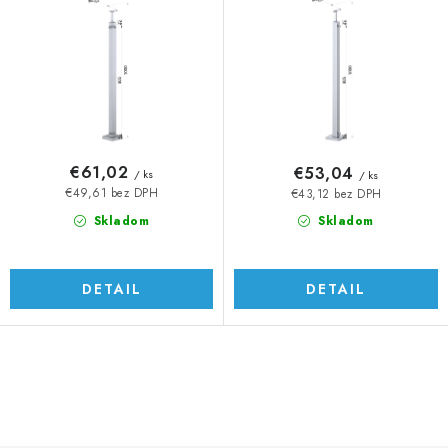
o
p
d
r
u
o
k
d
t
u
o
k
v
t
€61,02
€53,04
/ ks
/ ks
o
€49,61 bez DPH
€43,12 bez DPH
v
Skladom
Skladom
DETAIL
DETAIL
O
v
l