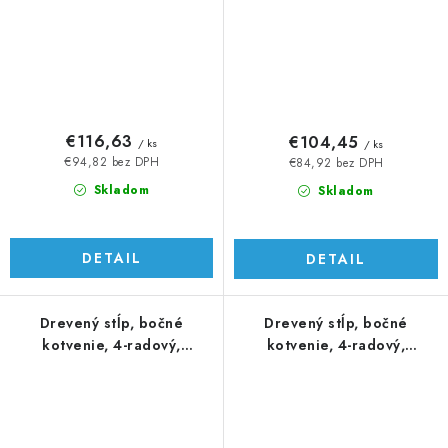
€116,63
€104,45
/ ks
/ ks
€94,82 bez DPH
€84,92 bez DPH
Skladom
Skladom
DETAIL
DETAIL
Drevený stĺp, bočné
Drevený stĺp, bočné
kotvenie, 4-radový,
kotvenie, 4-radový,
priechodný, vnútorný
priechodný, vnútorný