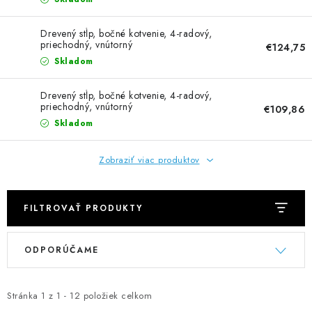
NEREZOVÉ POLOTOVARY
Drevený stĺp, bočné kotvenie, 4-radový,
SPOJOVACÍ MATERIÁL
priechodný, vnútorný
€124,75
Skladom
ZÁBRADLIA A MADLÁ
Drevený stĺp, bočné kotvenie, 4-radový,
priechodný, vnútorný
€109,86
Ako nakupovať
Doprava a platba
Skladom
Zadanie reklamácie alebo vrátenia tovaru
Podmienky ochrany osobných údajov
Obchodné podmienky
Zobraziť viac produktov
FILTROVAŤ PRODUKTY
V
R
ODPORÚČAME
ý
a
p
d
i
e
Stránka
1
z
1
-
12
položiek celkom