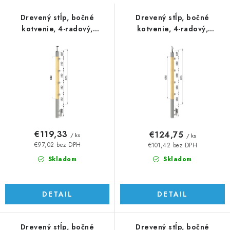
s
n
p
i
Drevený stĺp, bočné
Drevený stĺp, bočné
kotvenie, 4-radový,
kotvenie, 4-radový,
r
e
priechodný, vnútorný
priechodný, vnútorný
o
p
d
r
u
o
k
d
t
u
o
k
v
t
€119,33
€124,75
/ ks
/ ks
o
€97,02 bez DPH
€101,42 bez DPH
v
Skladom
Skladom
DETAIL
DETAIL
Drevený stĺp, bočné
Drevený stĺp, bočné