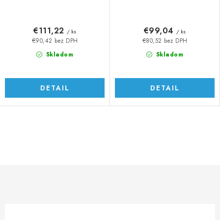
€111,22
€99,04
/ ks
/ ks
€90,42 bez DPH
€80,52 bez DPH
Skladom
Skladom
DETAIL
DETAIL
O
v
l
á
d
a
c