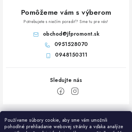
i
e
Pomôžeme vám s výberom
p
Potrebujete s niečím poradiť? Sme tu pre vás!
r
v
obchod
@
jfpromont.sk
k
0951528070
y
0948150311
v
ý
p
i
s
u
Z
á
Používame súbory cookie, aby sme vám umožnili
p
pohodlné prehliadanie webovej stránky a vďaka analýze