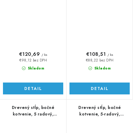
€120,69
€108,51
/ ks
/ ks
€98,12 bez DPH
€88,22 bez DPH
Skladom
Skladom
DETAIL
DETAIL
Drevený stĺp, bočné
Drevený stĺp, bočné
kotvenie, 5 radový,
kotvenie, 5-radový,
priechodný, vnútorný
priechodný, vnútorný