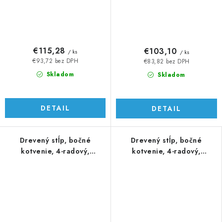
€115,28
€103,10
/ ks
/ ks
€93,72 bez DPH
€83,82 bez DPH
Skladom
Skladom
DETAIL
DETAIL
Drevený stĺp, bočné
Drevený stĺp, bočné
kotvenie, 4-radový,
kotvenie, 4-radový,
priechodný, vnútorný
priechodný, vnútorný