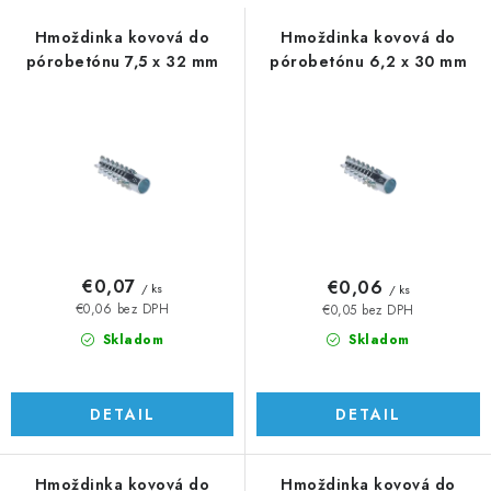
s
n
p
i
Hmoždinka kovová do
Hmoždinka kovová do
pórobetónu 7,5 x 32 mm
pórobetónu 6,2 x 30 mm
r
e
o
p
d
r
u
o
k
d
t
u
o
k
v
t
€0,07
€0,06
/ ks
/ ks
o
€0,06 bez DPH
€0,05 bez DPH
v
Skladom
Skladom
DETAIL
DETAIL
Hmoždinka kovová do
Hmoždinka kovová do