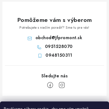
c
i
e
Pomôžeme vám s výberom
p
Potrebujete s niečím poradiť? Sme tu pre vás!
r
v
obchod
@
jfpromont.sk
k
0951528070
y
0948150311
v
ý
p
i
s
u
Z
á
Používame súbory cookie, aby sme vám umožnili