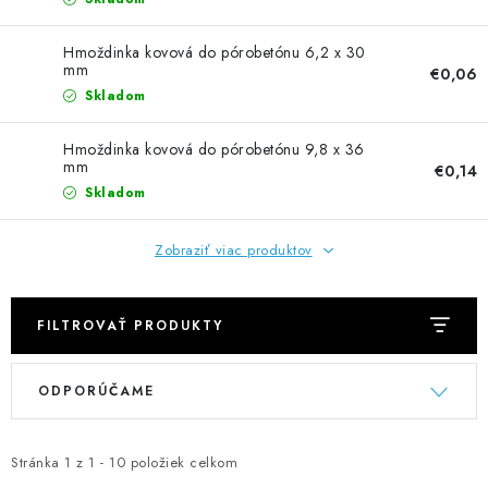
NEREZOVÉ POLOTOVARY
Hmoždinka kovová do pórobetónu 6,2 x 30
SPOJOVACÍ MATERIÁL
mm
€0,06
Skladom
ZÁBRADLIA A MADLÁ
Hmoždinka kovová do pórobetónu 9,8 x 36
mm
€0,14
Ako nakupovať
Doprava a platba
Skladom
Zadanie reklamácie alebo vrátenia tovaru
Podmienky ochrany osobných údajov
Obchodné podmienky
Zobraziť viac produktov
FILTROVAŤ PRODUKTY
V
R
ODPORÚČAME
ý
a
p
d
i
e
Stránka
1
z
1
-
10
položiek celkom