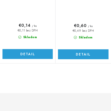
€0,14
€0,60
/ ks
/ ks
€0,11 bez DPH
€0,49 bez DPH
Skladom
Skladom
DETAIL
DETAIL
O
v
l
á
d
a