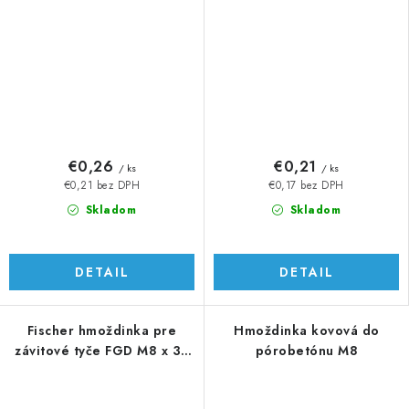
€0,26
€0,21
/ ks
/ ks
€0,21 bez DPH
€0,17 bez DPH
Skladom
Skladom
DETAIL
DETAIL
Fischer hmoždinka pre
Hmoždinka kovová do
závitové tyče FGD M8 x 35
pórobetónu M8
mm