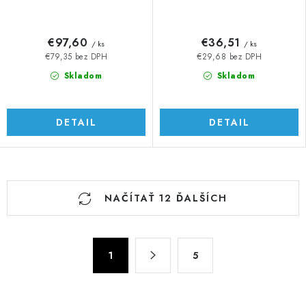
€97,60
€36,51
/ ks
/ ks
€79,35 bez DPH
€29,68 bez DPH
Skladom
Skladom
DETAIL
DETAIL
O
NAČÍTAŤ 12 ĎALŠÍCH
v
l
á
S
d
1
5
t
a
r
c
á