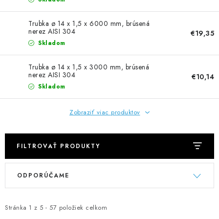
NEREZOVÉ POLOTOVARY
Trubka ø 14 x 1,5 x 6000 mm, brúsená
SPOJOVACÍ MATERIÁL
nerez AISI 304
€19,35
Skladom
ZÁBRADLIA A MADLÁ
Trubka ø 14 x 1,5 x 3000 mm, brúsená
nerez AISI 304
€10,14
Ako nakupovať
Doprava a platba
Skladom
Zadanie reklamácie alebo vrátenia tovaru
Podmienky ochrany osobných údajov
Obchodné podmienky
Zobraziť viac produktov
FILTROVAŤ PRODUKTY
V
R
ODPORÚČAME
ý
a
p
d
i
e
Stránka
1
z
5
-
57
položiek celkom