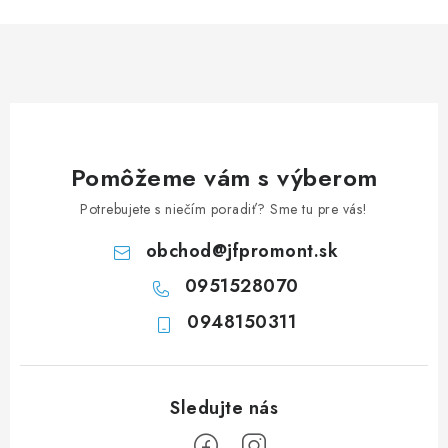
n
i
k
e
o
p
v
r
a
v
n
k
i
y
Pomôžeme vám s výberom
e
v
Potrebujete s niečím poradiť? Sme tu pre vás!
ý
p
obchod
@
jfpromont.sk
i
0951528070
s
u
0948150311