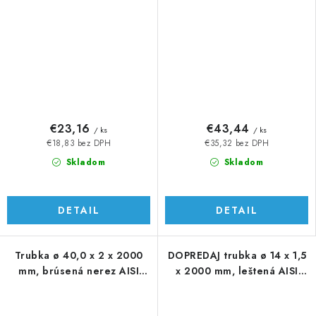
€23,16
€43,44
/ ks
/ ks
€18,83 bez DPH
€35,32 bez DPH
Skladom
Skladom
DETAIL
DETAIL
Trubka ø 40,0 x 2 x 2000
DOPREDAJ trubka ø 14 x 1,5
mm, brúsená nerez AISI
x 2000 mm, leštená AISI
304
304