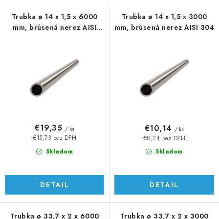
s
n
p
i
Trubka ø 14 x 1,5 x 6000
Trubka ø 14 x 1,5 x 3000
mm, brúsená nerez AISI
mm, brúsená nerez AISI 304
r
e
304
o
p
d
r
u
o
k
d
t
u
o
k
v
t
€19,35
€10,14
/ ks
/ ks
o
€15,73 bez DPH
€8,24 bez DPH
v
Skladom
Skladom
DETAIL
DETAIL
Trubka ø 33,7 x 2 x 6000
Trubka ø 33,7 x 2 x 3000