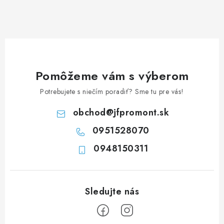
á
d
a
c
i
e
Pomôžeme vám s výberom
p
Potrebujete s niečím poradiť? Sme tu pre vás!
r
v
obchod
@
jfpromont.sk
k
0951528070
y
0948150311
v
ý
p
i
s
u