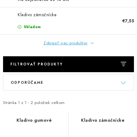
NEREZOVÉ POLOTOVARY
Kladivo zámočnícke
SPOJOVACÍ MATERIÁL
€7,55
Skladom
ZÁBRADLIA A MADLÁ
Zobraziť viac produktov
Ako nakupovať
Doprava a platba
Zadanie reklamácie alebo vrátenia tovaru
FILTROVAŤ PRODUKTY
Podmienky ochrany osobných údajov
Obchodné podmienky
V
R
ODPORÚČAME
ý
a
p
d
i
e
Stránka
1
z
1
-
2
položiek celkom
s
n
p
i
Kladivo gumové
Kladivo zámočnícke
r
e