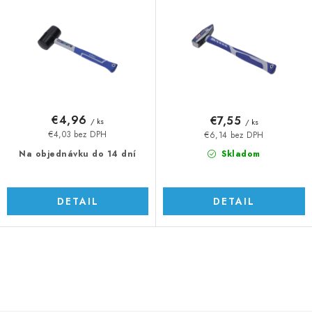
o
p
d
r
u
o
k
d
t
u
o
k
v
t
€4,96
€7,55
/ ks
/ ks
o
€4,03 bez DPH
€6,14 bez DPH
v
Na objednávku do 14 dní
Skladom
DETAIL
DETAIL
O
v
l