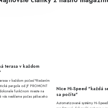
á terasa v každom
?
erasa v každom počasí?Riešením
matická pergola od JF PROMONT
Nice Hi-Speed "každá 
 dokonale funkčnom mieste na
sa počíta"
ré vás nesklame počas páliaceho
Automatizované systémy Hi-Speed