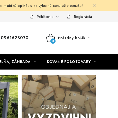
obilnú aplikáciu za výbornú cenu už v ponuke!
Obchodné podmienky
Prihlásenie
Registrácia
0951528070
Prázdny košík
NÁKUPNÝ
KOŠÍK
ELŇA, ZÁHRADA
KOVANÉ POLOTOVARY
HLIN