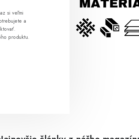
az si veľmi
otrebujete a
ktovať.
ého produktu.
Najnovšie články z nášho magazín