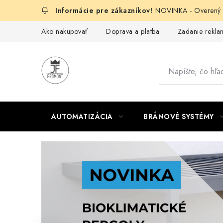
Prejsť
NOVINKA - Overený g
na
obsah
Ako nakupovať
Doprava a platba
Zadanie reklam
AUTOMATIZÁCIA
BRÁNOVÉ SYSTÉMY
C
h
y
s