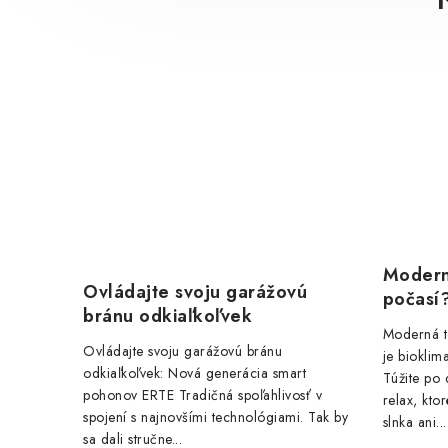
Modern
Ovládajte svoju garážovú
počasí
bránu odkiaľkoľvek
Moderná t
Ovládajte svoju garážovú bránu
je biokli
odkiaľkoľvek: Nová generácia smart
Túžite po
pohonov ERTE Tradičná spoľahlivosť v
relax, kto
spojení s najnovšími technológiami. Tak by
slnka ani...
sa dali stručne...