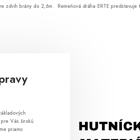
zdvih brány do 2,6m. Remeňová dráha ERTE predstavuje tic
úpravy
základových
 pre Vás širokú
íme priamo