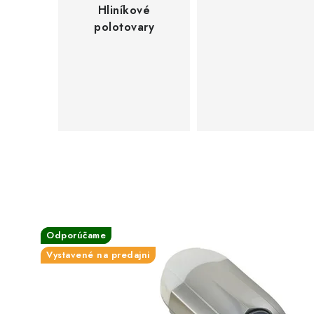
ť
Hliníkové
polotovary
ú
p
r
a
v
y
n
Odporúčame
Odporúčame
a
Vystavené na predajni
z
á