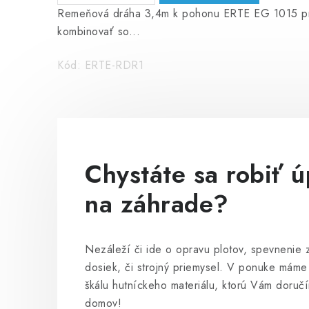
Remeňová dráha 3,4m k pohonu ERTE EG 1015 pre 
kombinovať so...
Kód:
ERTE-RDR1
Chystáte sa robiť 
na záhrade?
Nezáleží či ide o opravu plotov, spevnenie 
dosiek, či strojný priemysel. V ponuke máme
škálu hutníckeho materiálu, ktorú Vám doruč
domov!