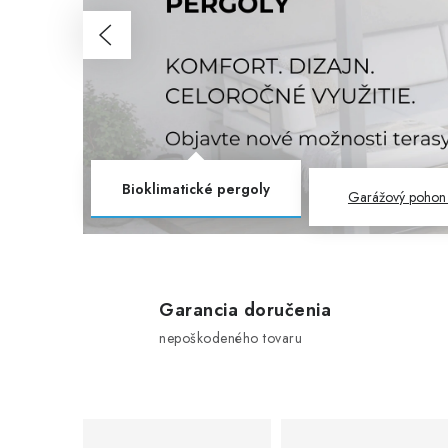
t
Predchádzajúce
á
t
e
s
Bioklimatické pergoly
Garážový pohon
a
r
Garancia doručenia
o
nepoškodeného tovaru
b
i