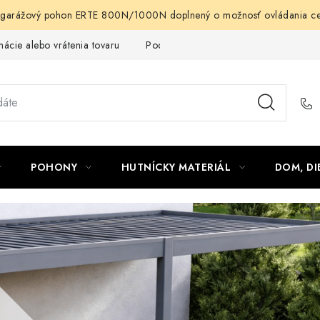
arážový pohon ERTE 800N/1000N doplnený o možnosť ovládania cez m
ácie alebo vrátenia tovaru
Podmienky ochrany osobných údajov
POHONY
HUTNÍCKY MATERIÁL
DOM, DI