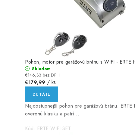
h
r
a
d
e
Pohon, motor pre garážovú bránu s WIFI - ERTE
Skladom
?
€146,33 bez DPH
/ ks
€179,99
DETAIL
Najdostupnejší pohon pre garážovú bránu. ERTE I
overenú klasiku a patrí...
Kód:
ERTE-WIFI-SET