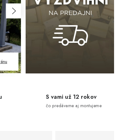
Nasledujúce
ránu
u
S vami už 12 rokov
e
čo predávame aj montujeme