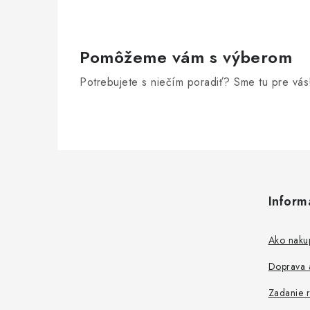
e
p
r
Pomôžeme vám s výberom
v
Potrebujete s niečím poradiť? Sme tu pre vás
k
y
v
Z
ý
á
p
Inform
p
i
s
ä
Ako naku
u
t
Doprava a
i
Zadanie r