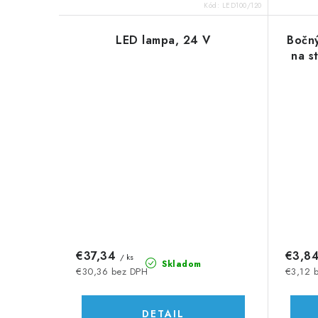
o
o
Kód:
LED100/120
v
v
LED lampa, 24 V
Bočn
na s
€37,34
€3,8
/ ks
Skladom
€30,36 bez DPH
€3,12 
DETAIL