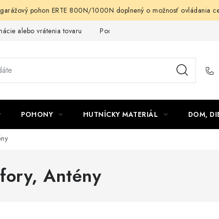
arážový pohon ERTE 800N/1000N doplnený o možnosť ovládania cez m
ácie alebo vrátenia tovaru
Podmienky ochrany osobných údajov
POHONY
HUTNÍCKY MATERIÁL
DOM, DI
ény
fory, Antény