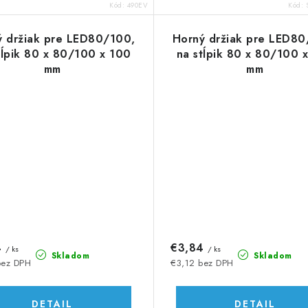
Kód:
490EV
Kód:
ý držiak pre LED80/100,
Horný držiak pre LED80
tĺpik 80 x 80/100 x 100
na stĺpik 80 x 80/100 
mm
mm
4
€3,84
/ ks
/ ks
Skladom
Skladom
bez DPH
€3,12 bez DPH
DETAIL
DETAIL