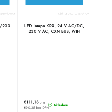
ED80/100TOP
Kód:
LED80/100SEMAFOR
4/230
LED lampa KRX, 24 V AC/DC,
230 V AC, CXN BUS, WIFI
€111,13
/ ks
Skladom
€90,35 bez DPH