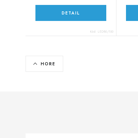
DETAIL
Kód:
LED80/100
O
HORE
v
l
á
d
a
c
i