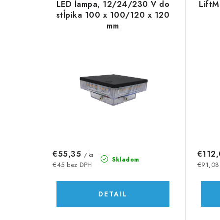
d
LED lampa, 12/24/230 V do
LiftM
ý
e
stĺpika 100 x 100/120 x 120
mm
p
n
i
i
s
e
p
p
r
r
o
o
d
d
€55,35
€112
/ ks
u
Skladom
u
€45 bez DPH
€91,08
k
k
DETAIL
t
t