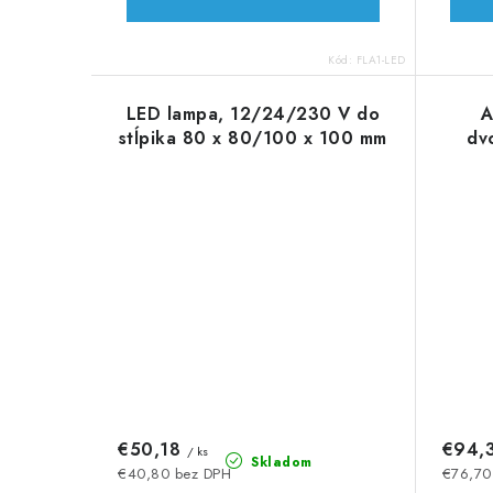
Kód:
FLA1-LED
LED lampa, 12/24/230 V do
A
stĺpika 80 x 80/100 x 100 mm
dv
€50,18
€94,
/ ks
Skladom
€40,80 bez DPH
€76,70