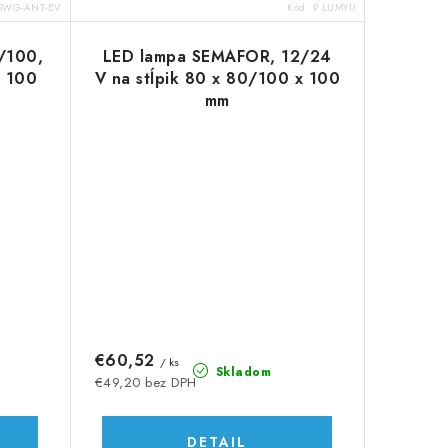
SWG-ANT-EV
Kód:
9 LUMYU
/100,
LED lampa SEMAFOR, 12/24
x 100
V na stĺpik 80 x 80/100 x 100
mm
€60,52
/ ks
Skladom
€49,20 bez DPH
DETAIL