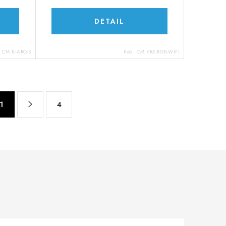
DETAIL
:
CM KIARO-S
Kód:
CM KRX-RGB-WIFI
1
4