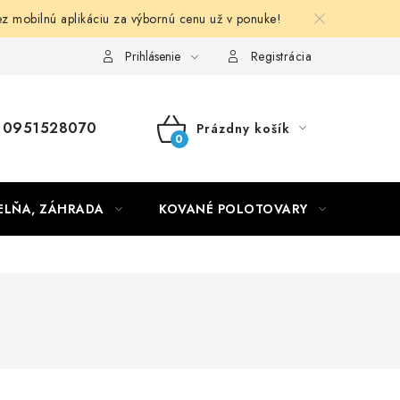
obilnú aplikáciu za výbornú cenu už v ponuke!
Obchodné podmienky
Prihlásenie
Registrácia
0951528070
Prázdny košík
NÁKUPNÝ
KOŠÍK
ELŇA, ZÁHRADA
KOVANÉ POLOTOVARY
HLIN