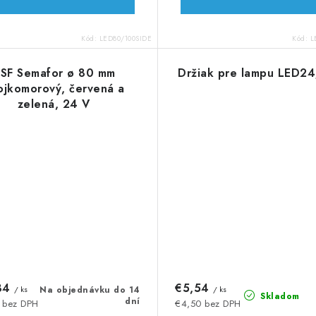
Kód:
LED80/100SIDE
Kód:
L
SF Semafor ø 80 mm
Držiak pre lampu LED2
ojkomorový, červená a
zelená, 24 V
34
€5,54
/ ks
Na objednávku do 14
/ ks
Skladom
dní
 bez DPH
€4,50 bez DPH