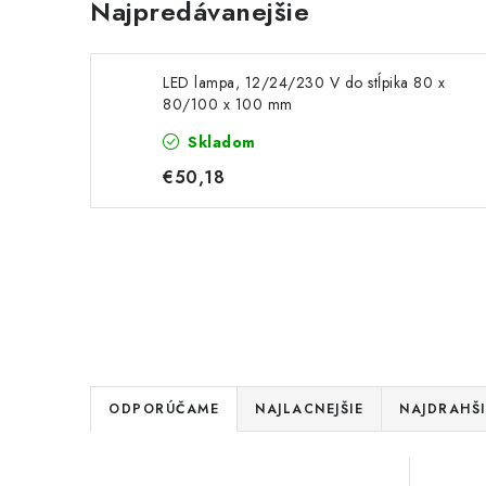
Najpredávanejšie
LED lampa, 12/24/230 V do stĺpika 80 x
80/100 x 100 mm
Skladom
€50,18
R
ODPORÚČAME
NAJLACNEJŠIE
NAJDRAHŠI
a
V