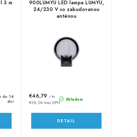
l 3 m
900LUMYU LED lampa LUMYU,
24/230 V so zabudovanou
anténou
€46,79
u do 14
/ ks
Skladom
dní
€38,04 bez DPH
DETAIL