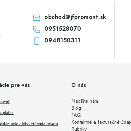
i
e
obchod
@
jfpromont.sk
0951528070
!
0948150311
ácie pre vás
O nás
Napíšte nám
povať
Blog
 platba
FAQ
Kontaktné a fakturačné údaj
eklamácie alebo vrátenia tovaru
Rubriky