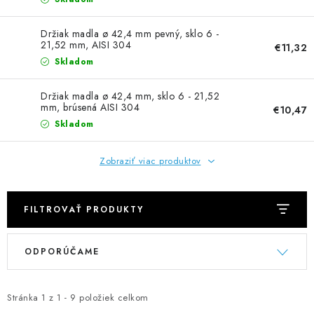
NEREZOVÉ POLOTOVARY
Držiak madla ø 42,4 mm pevný, sklo 6 -
SPOJOVACÍ MATERIÁL
21,52 mm, AISI 304
€11,32
Skladom
ZÁBRADLIA A MADLÁ
Držiak madla ø 42,4 mm, sklo 6 - 21,52
mm, brúsená AISI 304
€10,47
Ako nakupovať
Doprava a platba
Skladom
Zadanie reklamácie alebo vrátenia tovaru
Podmienky ochrany osobných údajov
Obchodné podmienky
Zobraziť viac produktov
FILTROVAŤ PRODUKTY
V
R
ODPORÚČAME
ý
a
p
d
i
e
Stránka
1
z
1
-
9
položiek celkom