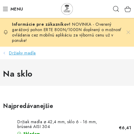
Prejsť
Hľad
na
obsah
NOVINKA - Overený
AUTOMATIZÁCIA
garážový pohon ERTE 800N/1000N doplnený o možnosť
ovládania cez mobilnú aplikáciu za výbornú cenu už v
ponuke!
BRÁNOVÉ SYSTÉMY
Držiaky madla
POHONY
Na sklo
HUTNÍCKY MATERIÁL
DOM, DIELŇA, ZÁHRADA
KOVANÉ POLOTOVARY
Najpredávanejšie
HLINÍKOVÉ POLOTOVARY
Držiak madla ø 42,4 mm, sklo 6 - 16 mm,
brúsená AISI 304
€6,41
Skladom