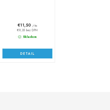
€11,50
/ ks
€9,35 bez DPH
Skladom
DETAIL
O
v
l
á
d
a