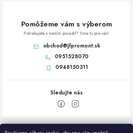
c
i
e
Pomôžeme vám s výberom
p
Potrebujete s niečím poradiť? Sme tu pre vás!
r
v
obchod
@
jfpromont.sk
k
0951528070
y
0948150311
v
ý
p
i
s
u
Z
á
Používame súbory cookie, aby sme vám umožnili