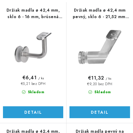
s
n
p
i
Držiak madla ø 42,4 mm,
Držiak madla ø 42,4 mm
sklo 6 - 16 mm, brúsená
pevný, sklo 6 - 21,52 mm,
r
e
AISI 304
AISI 304
o
p
d
r
u
o
k
d
t
u
o
k
v
t
€6,41
€11,32
/ ks
/ ks
o
€5,21 bez DPH
€9,20 bez DPH
v
Skladom
Skladom
DETAIL
DETAIL
Držiak madla ø 42,4 mm,
Držiak madla pevný na