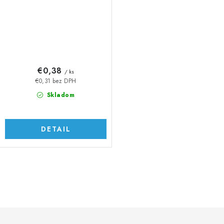
€0,38
/ ks
€0,31 bez DPH
Skladom
DETAIL
O
v
l
á