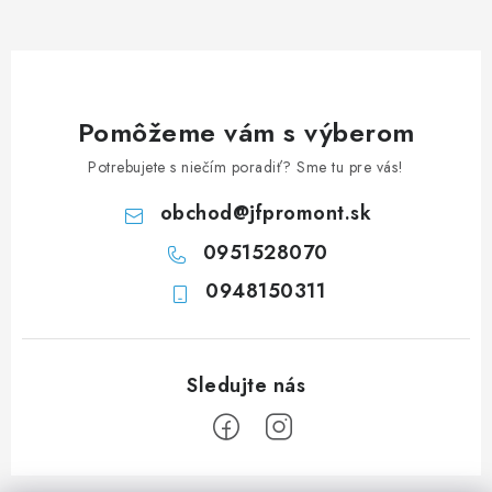
d
a
c
i
e
Pomôžeme vám s výberom
p
Potrebujete s niečím poradiť? Sme tu pre vás!
r
v
obchod
@
jfpromont.sk
k
0951528070
y
0948150311
v
ý
p
i
s
u
Z