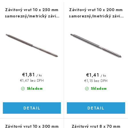
s
n
p
i
Závitový vrut 10 x 250 mm
Závitový vrut 10 x 200 mm
samorezný/metrický závit,
samorezný/metrický závit,
r
e
AISI 304
AISI 304
o
p
d
r
u
o
k
d
t
u
o
k
v
t
€1,81
€1,41
/ ks
/ ks
o
€1,47 bez DPH
€1,15 bez DPH
v
Skladom
Skladom
DETAIL
DETAIL
Závitový vrut 10 x 300 mm
Závitový vrut 8 x 70 mm