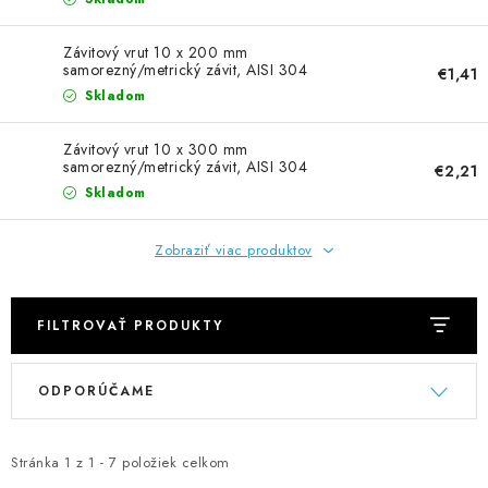
NEREZOVÉ POLOTOVARY
Závitový vrut 10 x 200 mm
SPOJOVACÍ MATERIÁL
samorezný/metrický závit, AISI 304
€1,41
Skladom
ZÁBRADLIA A MADLÁ
Závitový vrut 10 x 300 mm
samorezný/metrický závit, AISI 304
€2,21
Ako nakupovať
Doprava a platba
Skladom
Zadanie reklamácie alebo vrátenia tovaru
Podmienky ochrany osobných údajov
Obchodné podmienky
Zobraziť viac produktov
FILTROVAŤ PRODUKTY
V
R
ODPORÚČAME
ý
a
p
d
i
e
Stránka
1
z
1
-
7
položiek celkom