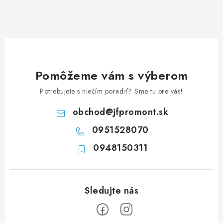
á
d
a
c
i
e
Pomôžeme vám s výberom
p
Potrebujete s niečím poradiť? Sme tu pre vás!
r
v
obchod
@
jfpromont.sk
k
0951528070
y
0948150311
v
ý
p
i
s
u