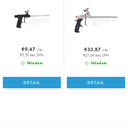
o
p
d
r
u
o
k
d
t
u
o
k
v
t
€9,47
€33,87
/ ks
/ ks
o
€7,70 bez DPH
€27,54 bez DPH
v
Skladom
Skladom
DETAIL
DETAIL
O
v
l