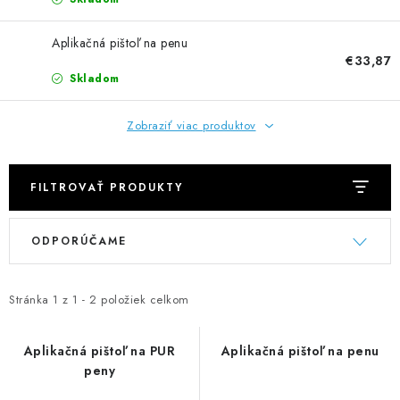
NEREZOVÉ POLOTOVARY
Aplikačná pištoľ na penu
SPOJOVACÍ MATERIÁL
€33,87
Skladom
ZÁBRADLIA A MADLÁ
Zobraziť viac produktov
Ako nakupovať
Doprava a platba
Zadanie reklamácie alebo vrátenia tovaru
FILTROVAŤ PRODUKTY
Podmienky ochrany osobných údajov
Obchodné podmienky
V
R
ODPORÚČAME
ý
a
p
d
i
e
Stránka
1
z
1
-
2
položiek celkom
s
n
p
i
Aplikačná pištoľ na PUR
Aplikačná pištoľ na penu
peny
r
e