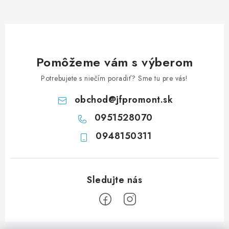
d
a
c
i
e
Pomôžeme vám s výberom
p
Potrebujete s niečím poradiť? Sme tu pre vás!
r
v
obchod
@
jfpromont.sk
k
0951528070
y
0948150311
v
ý
p
i
s
u
Z