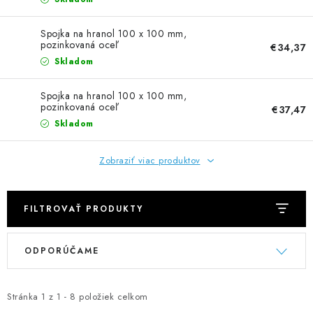
NEREZOVÉ POLOTOVARY
Spojka na hranol 100 x 100 mm,
SPOJOVACÍ MATERIÁL
pozinkovaná oceľ
€34,37
Skladom
ZÁBRADLIA A MADLÁ
Spojka na hranol 100 x 100 mm,
pozinkovaná oceľ
€37,47
Ako nakupovať
Doprava a platba
Skladom
Zadanie reklamácie alebo vrátenia tovaru
Podmienky ochrany osobných údajov
Obchodné podmienky
Zobraziť viac produktov
FILTROVAŤ PRODUKTY
V
R
ODPORÚČAME
ý
a
p
d
i
e
Stránka
1
z
1
-
8
položiek celkom