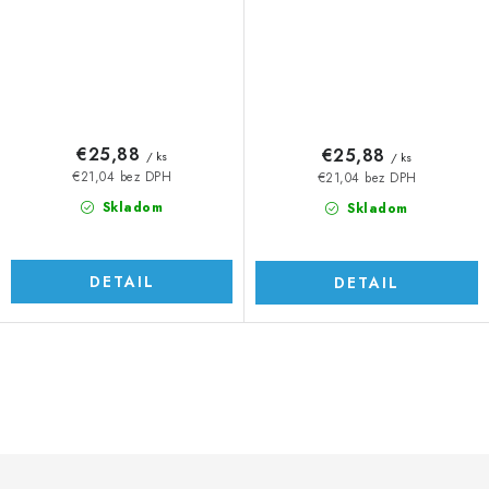
€25,88
€25,88
/ ks
/ ks
€21,04 bez DPH
€21,04 bez DPH
Skladom
Skladom
DETAIL
DETAIL
O
v
l
á