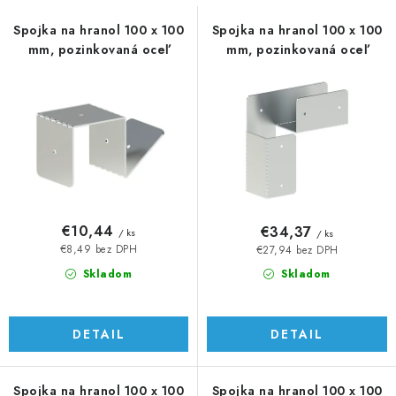
s
n
p
i
Spojka na hranol 100 x 100
Spojka na hranol 100 x 100
mm, pozinkovaná oceľ
mm, pozinkovaná oceľ
r
e
o
p
d
r
u
o
k
d
t
u
o
k
v
t
€10,44
€34,37
/ ks
/ ks
o
€8,49 bez DPH
€27,94 bez DPH
v
Skladom
Skladom
DETAIL
DETAIL
Spojka na hranol 100 x 100
Spojka na hranol 100 x 100