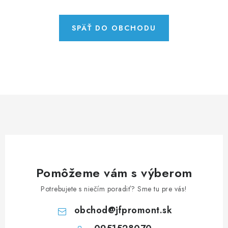
NEREZOVÉ POLOTOVARY
SPOJOVACÍ MATERIÁL
SPÄŤ DO OBCHODU
ZÁBRADLIA A MADLÁ
Ako nakupovať
Doprava a platba
Zadanie reklamácie alebo vrátenia tovaru
Podmienky ochrany osobných údajov
Obchodné podmienky
Pomôžeme vám s výberom
Potrebujete s niečím poradiť? Sme tu pre vás!
obchod
@
jfpromont.sk