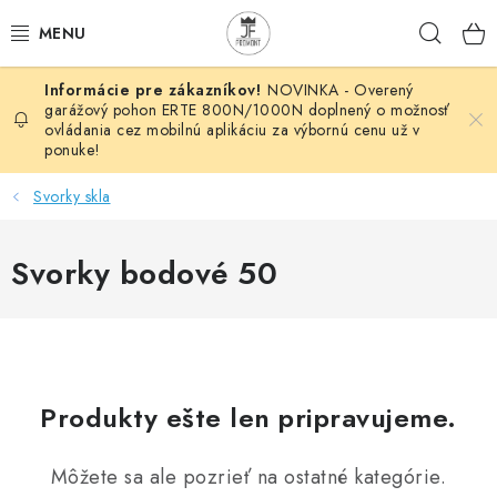
Prejsť
Hľad
na
obsah
NOVINKA - Overený
AUTOMATIZÁCIA
garážový pohon ERTE 800N/1000N doplnený o možnosť
ovládania cez mobilnú aplikáciu za výbornú cenu už v
ponuke!
BRÁNOVÉ SYSTÉMY
Svorky skla
POHONY
Svorky bodové 50
HUTNÍCKY MATERIÁL
DOM, DIELŇA, ZÁHRADA
KOVANÉ POLOTOVARY
Produkty ešte len pripravujeme.
HLINÍKOVÉ POLOTOVARY
Môžete sa ale pozrieť na ostatné kategórie.