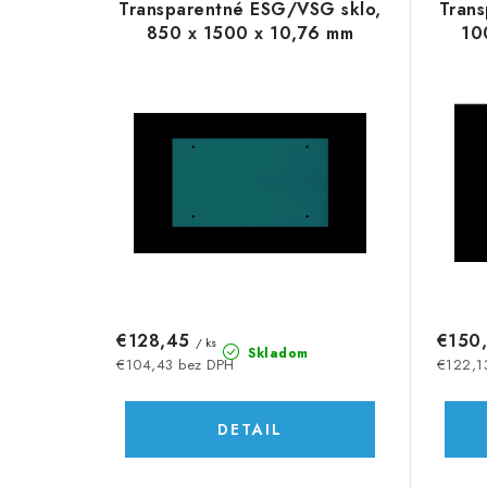
d
Transparentné ESG/VSG sklo,
Tran
ý
e
850 x 1500 x 10,76 mm
10
p
n
i
i
s
e
p
p
r
r
o
o
d
d
€128,45
€150
/ ks
u
Skladom
u
€104,43 bez DPH
€122,1
k
k
DETAIL
t
t