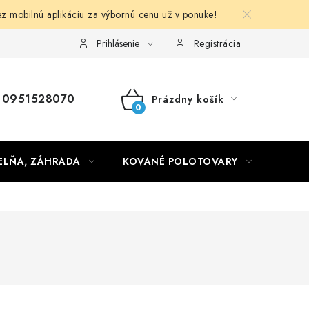
obilnú aplikáciu za výbornú cenu už v ponuke!
Obchodné podmienky
Prihlásenie
Registrácia
0951528070
Prázdny košík
NÁKUPNÝ
KOŠÍK
ELŇA, ZÁHRADA
KOVANÉ POLOTOVARY
HLIN