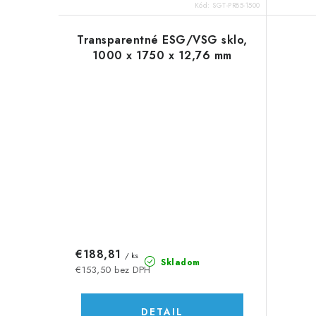
o
o
Kód:
SGT-PR85-1500
v
v
Transparentné ESG/VSG sklo,
1000 x 1750 x 12,76 mm
€188,81
/ ks
Skladom
€153,50 bez DPH
DETAIL