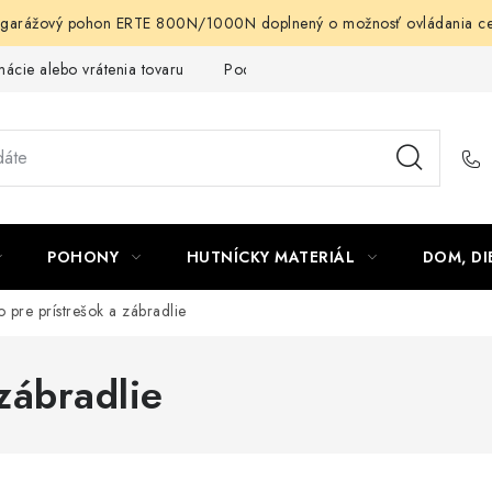
arážový pohon ERTE 800N/1000N doplnený o možnosť ovládania cez m
ácie alebo vrátenia tovaru
Podmienky ochrany osobných údajov
POHONY
HUTNÍCKY MATERIÁL
DOM, DI
o pre prístrešok a zábradlie
zábradlie