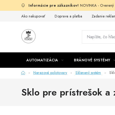
Prejsť
NOVINKA - Overený g
na
obsah
Ako nakupovať
Doprava a platba
Zadanie reklam
AUTOMATIZÁCIA
BRÁNOVÉ SYSTÉMY
Domov
Nerezové polotovary
Sklenený systém
Skl
Sklo pre prístrešok a 