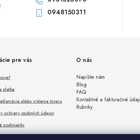
!
0948150311
ácie pre vás
O nás
Napíšte nám
povať
Blog
 platba
FAQ
Kontaktné a fakturačné údaj
eklamácie alebo vrátenia tovaru
Rubriky
y ochrany osobných údajov
é podmienky