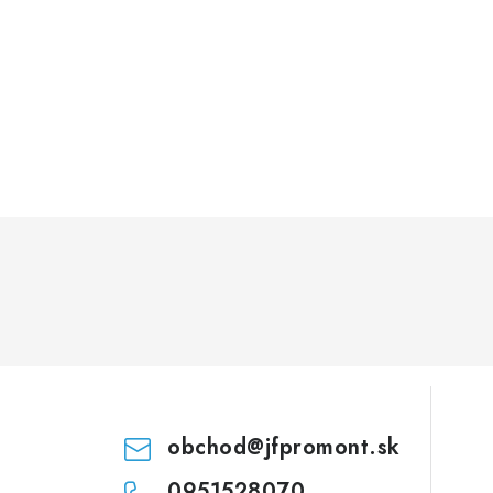
obchod
@
jfpromont.sk
0951528070