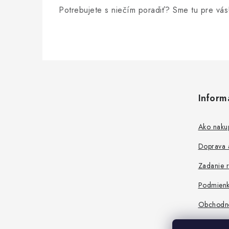
Potrebujete s niečím poradiť? Sme tu pre vás
r
v
k
y
Z
v
á
ý
Inform
p
p
ä
Ako naku
i
t
s
Doprava a
i
u
Zadanie r
e
Podmienk
Obchodn